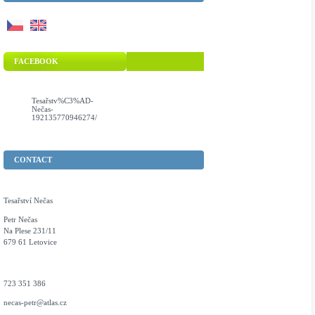
FACEBOOK
Tesařstv%C3%AD-
Nečas-
192135770946274/
CONTACT
Tesařství Nečas
Petr Nečas
Na Plese 231/11
679 61 Letovice
723 351 386
necas-petr@atlas.cz