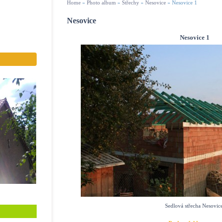
Home
»
Photo album
»
Střechy
»
Nesovice
»
Nesovice 1
Nesovice
Nesovice 1
Sedlová střecha Nesovic