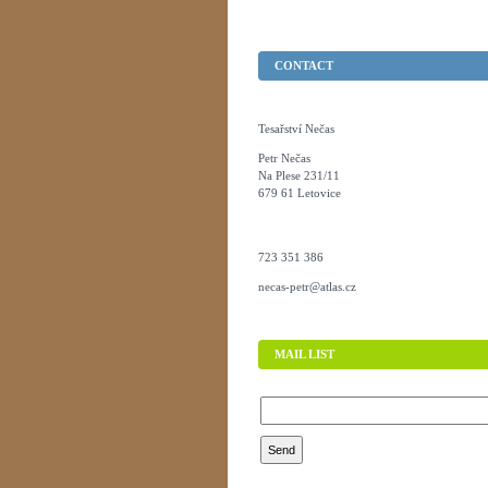
CONTACT
Tesařství Nečas
Petr Nečas
Na Plese 231/11
679 61 Letovice
723 351 386
necas-petr@atlas.cz
MAIL LIST