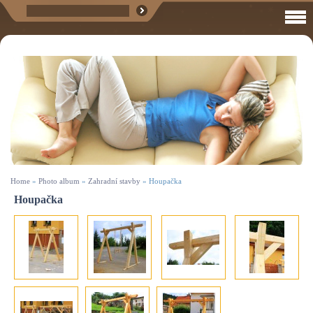
Home
»
Photo album
»
Zahradní stavby
»
Houpačka
Houpačka