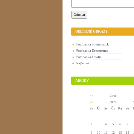
OBLÍBENÉ ODKAZY
Fotobanka Shutterstock
Fotobanka Dreamstime
Fotobanka Fotolia
Rajče.net
ARCHIV
<<
únor
<<
2026
Po
Út
St
Čt
Pá
So
2
3
4
5
6
7
9
10
11
12
13
14