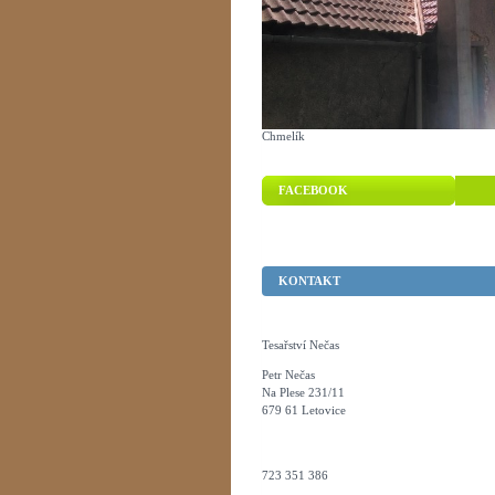
Chmelík
FACEBOOK
KONTAKT
Tesařství Nečas
Petr Nečas
Na Plese 231/11
679 61 Letovice
723 351 386