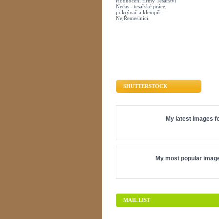
Hodnocení firmy Tesařství
Nečas - tesařské práce,
pokrývač a klempíř -
NejŘemeslníci.
SHUTTERSTOCK
My latest images fo
My most popular image
MAIL LIST