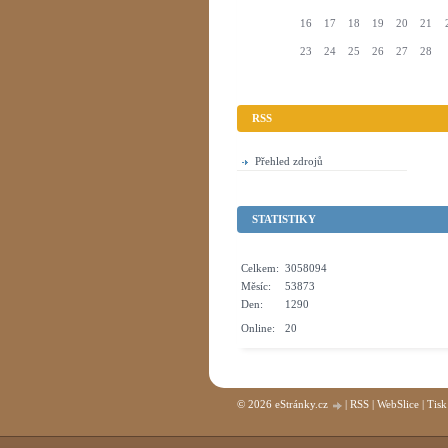
16
17
18
19
20
21
23
24
25
26
27
28
RSS
Přehled zdrojů
STATISTIKY
Celkem:
3058094
Měsíc:
53873
Den:
1290
Online:
20
© 2026 eStránky.cz
|
RSS
|
WebSlice
|
Tisk