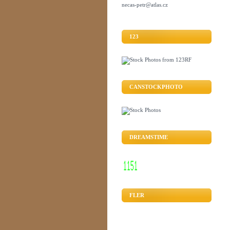
necas-petr@atlas.cz
123
CANSTOCKPHOTO
DREAMSTIME
FLER