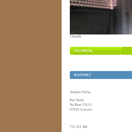
Chmelík
FACEBOOK
KONTAKT
Tesařství Nečas
Petr Nečas
Na Plese 231/11
679 61 Letovice
723 351 386