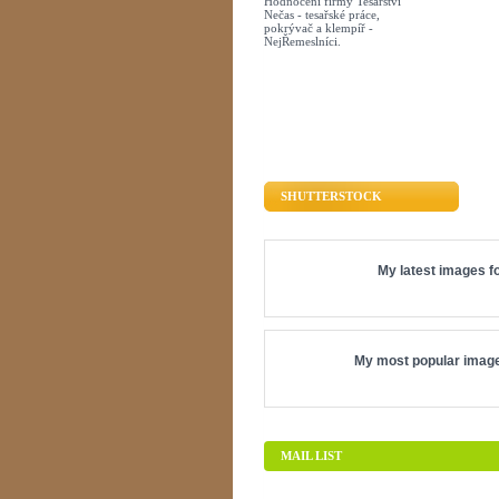
Hodnocení firmy Tesařství
Nečas - tesařské práce,
pokrývač a klempíř -
NejŘemeslníci.
SHUTTERSTOCK
My latest images fo
My most popular image
MAIL LIST