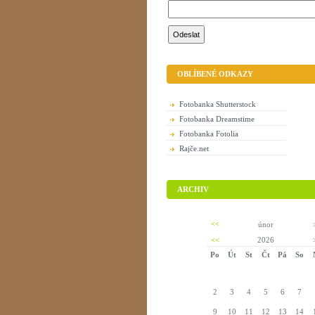
OBLÍBENÉ ODKAZY
Fotobanka Shutterstock
Fotobanka Dreamstime
Fotobanka Fotolia
Rajče.net
ARCHIV
<<
únor
<<
2026
Po
Út
St
Čt
Pá
So
2
3
4
5
6
7
9
10
11
12
13
14