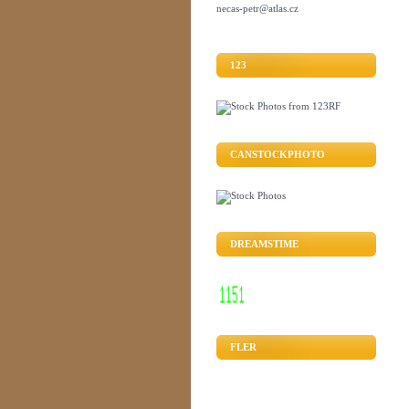
necas-petr@atlas.cz
123
CANSTOCKPHOTO
DREAMSTIME
FLER