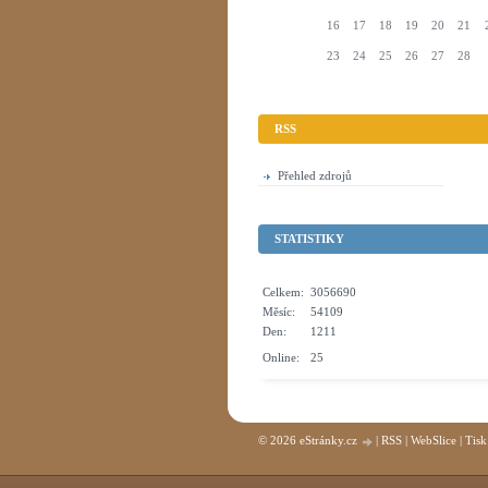
16
17
18
19
20
21
23
24
25
26
27
28
RSS
Přehled zdrojů
STATISTIKY
Celkem:
3056690
Měsíc:
54109
Den:
1211
Online:
25
© 2026 eStránky.cz
|
RSS
|
WebSlice
|
Tisk