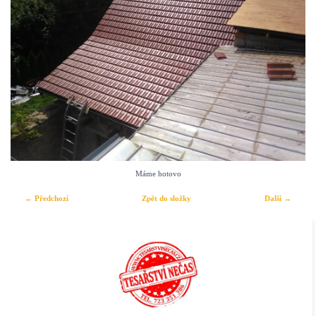
Máme hotovo
← Předchozí
Zpět do složky
Další →