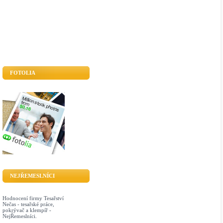
FOTOLIA
NEJŘEMESLNÍCI
Hodnocení firmy Tesařství
Nečas - tesařské práce,
pokrývač a klempíř -
NejŘemeslníci.