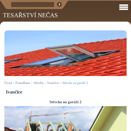
TESAŘSTVÍ NEČAS
Úvod
»
Fotoalbum
»
Střechy
»
Ivančice
»
Střecha na garáži 2
Ivančice
Střecha na garáži 2