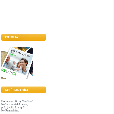
FOTOLIA
NEJŘEMESLNÍCI
Hodnocení firmy Tesařství
Nečas - tesařské práce,
pokrývač a klempíř -
NejŘemeslníci.