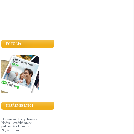
FOTOLIA
NEJŘEMESLNÍCI
Hodnocení firmy Tesařství
Nečas - tesařské práce,
pokrývač a klempíř -
NejŘemeslníci.