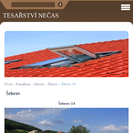
TESAŘSTVÍ NEČAS
Úvod
»
Fotoalbum
»
Střechy
»
Šebrov
»
Šebrov 14
Šebrov
Šebrov 14