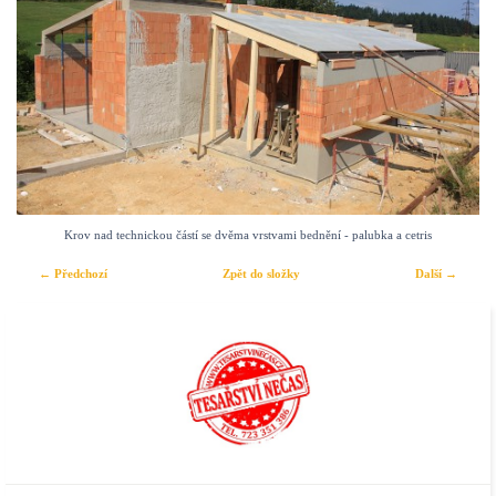
Krov nad technickou částí se dvěma vrstvami bednění - palubka a cetris
← Předchozí
Zpět do složky
Další →