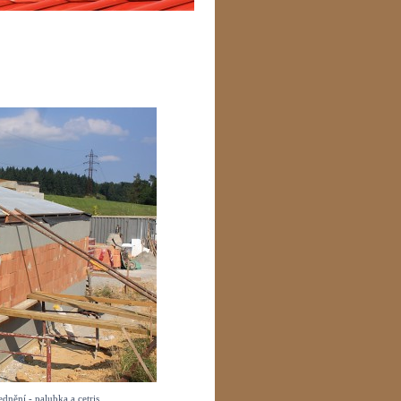
dnění - palubka a cetris