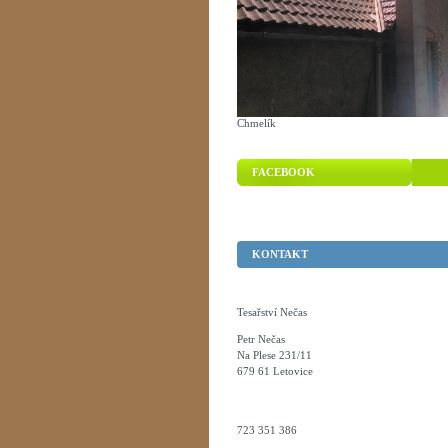
Chmelík
FACEBOOK
KONTAKT
Tesařství Nečas
Petr Nečas
Na Plese 231/11
679 61 Letovice
723 351 386