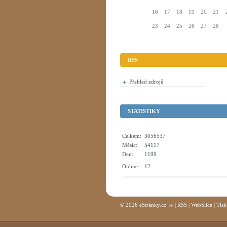
16
17
18
19
20
21
23
24
25
26
27
28
RSS
Přehled zdrojů
STATISTIKY
Celkem:
3056537
Měsíc:
54117
Den:
1199
Online:
12
© 2026 eStránky.cz
|
RSS
|
WebSlice
|
Tisk