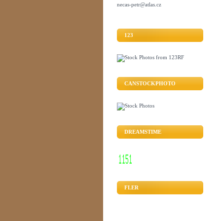
necas-petr@atlas.cz
123
CANSTOCKPHOTO
DREAMSTIME
FLER