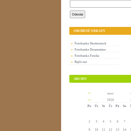
OBLÍBENÉ ODKAZY
Fotobanka Shutterstock
Fotobanka Dreamstime
Fotobanka Fotolia
Rajče.net
ARCHIV
<<
únor
<<
2026
Po
Út
St
Čt
Pá
So
2
3
4
5
6
7
9
10
11
12
13
14