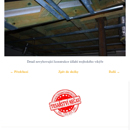
Detail nevyhovující konstrukce úžlabí trojbokého vikýře
← Předchozí
Zpět do složky
Další →