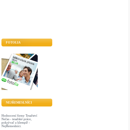
FOTOLIA
NEJŘEMESLNÍCI
Hodnocení firmy Tesařství
Nečas - tesařské práce,
pokrývač a klempíř -
NejŘemeslníci.