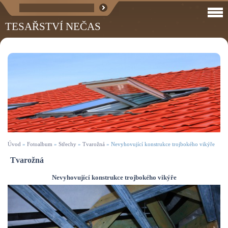
TESAŘSTVÍ NEČAS
Úvod
»
Fotoalbum
»
Střechy
»
Tvarožná
»
Nevyhovující konstrukce trojbokého vikýře
Tvarožná
Nevyhovující konstrukce trojbokého vikýře