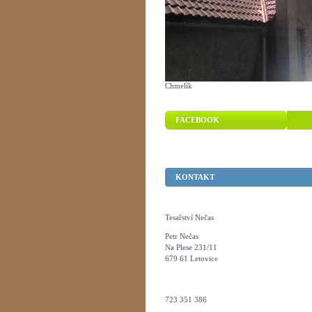
Chmelík
FACEBOOK
KONTAKT
Tesařství Nečas
Petr Nečas
Na Plese 231/11
679 61 Letovice
723 351 386