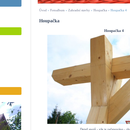
Úvod
»
Fotoalbum
»
Zahradní stavby
»
Houpačka
»
Houpačka 4
Houpačka
Houpačka 4
Detail spojů - vše je začepováno - zk