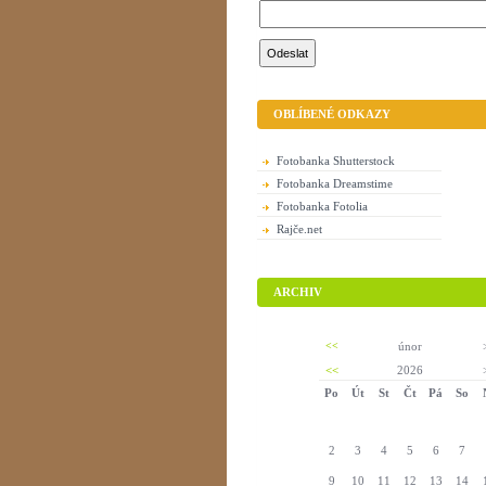
OBLÍBENÉ ODKAZY
Fotobanka Shutterstock
Fotobanka Dreamstime
Fotobanka Fotolia
Rajče.net
ARCHIV
<<
únor
<<
2026
Po
Út
St
Čt
Pá
So
2
3
4
5
6
7
9
10
11
12
13
14