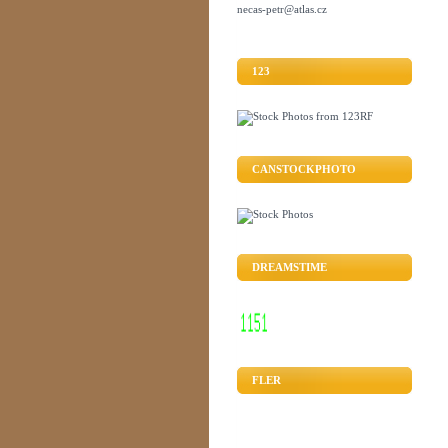
necas-petr@atlas.cz
123
CANSTOCKPHOTO
DREAMSTIME
FLER