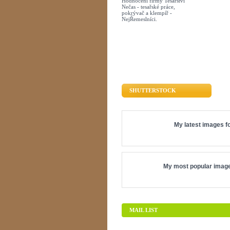
Hodnocení firmy Tesařství
Nečas - tesařské práce,
pokrývač a klempíř -
NejŘemeslníci.
SHUTTERSTOCK
My latest images fo
My most popular image
MAIL LIST