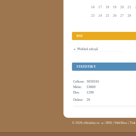
16
17
18
19
20
21
23
24
25
26
27
28
RSS
Přehled zdrojů
STATISTIKY
Celkem:
3058165
Měsíc:
53869
Den:
1298
Online:
26
© 2026 eStránky.cz
|
RSS
|
WebSlice
|
Tisk