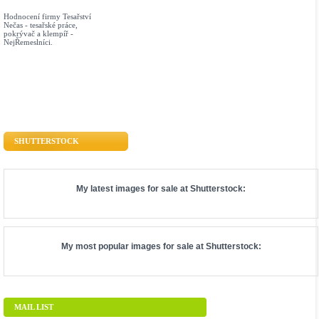
Hodnocení firmy Tesařství
Nečas - tesařské práce,
pokrývač a klempíř -
NejŘemeslníci.
SHUTTERSTOCK
My latest images for sale at
Shutterstock
:
My most popular images for sale at
Shutterstock
:
MAIL LIST