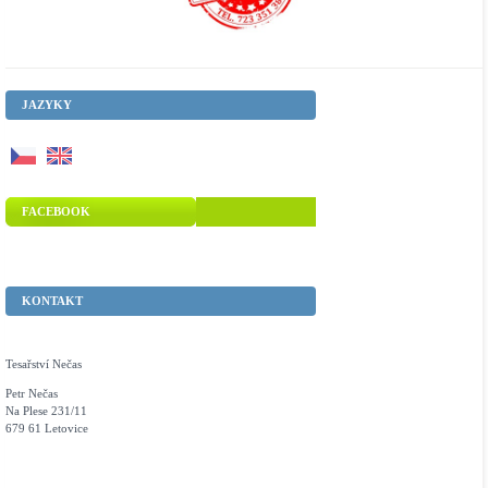
JAZYKY
FACEBOOK
KONTAKT
Tesařství Nečas
Petr Nečas
Na Plese 231/11
679 61 Letovice