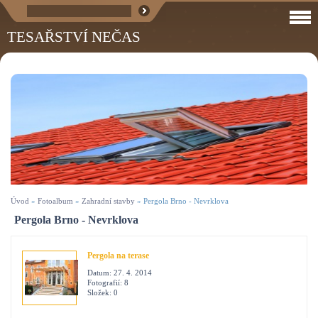
TESAŘSTVÍ NEČAS
Úvod
»
Fotoalbum
»
Zahradní stavby
»
Pergola Brno - Nevrklova
Pergola Brno - Nevrklova
Pergola na terase
Datum:
27. 4. 2014
Fotografií:
8
Složek:
0