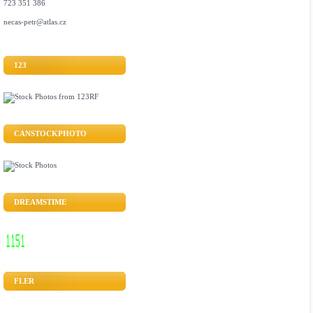
723 351 386
necas-petr@atlas.cz
123
CANSTOCKPHOTO
DREAMSTIME
FLER