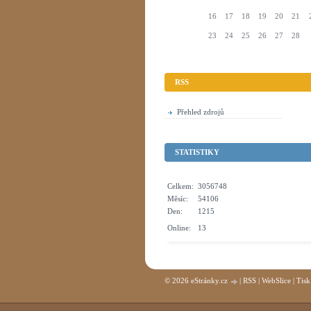
16
17
18
19
20
21
23
24
25
26
27
28
RSS
Přehled zdrojů
STATISTIKY
Celkem:
3056748
Měsíc:
54106
Den:
1215
Online:
13
© 2026 eStránky.cz
|
RSS
|
WebSlice
|
Tisk