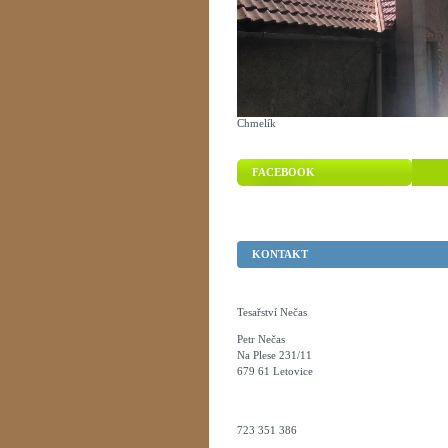
Chmelík
FACEBOOK
KONTAKT
Tesařství Nečas
Petr Nečas
Na Plese 231/11
679 61 Letovice
723 351 386