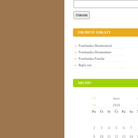
OBLÍBENÉ ODKAZY
Fotobanka Shutterstock
Fotobanka Dreamstime
Fotobanka Fotolia
Rajče.net
ARCHIV
<<
únor
<<
2026
Po
Út
St
Čt
Pá
So
2
3
4
5
6
7
9
10
11
12
13
14