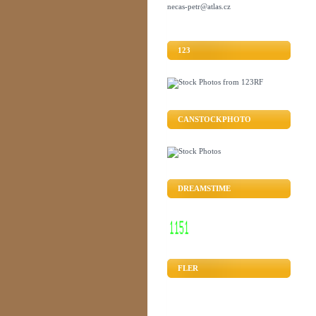
necas-petr@atlas.cz
123
CANSTOCKPHOTO
DREAMSTIME
FLER