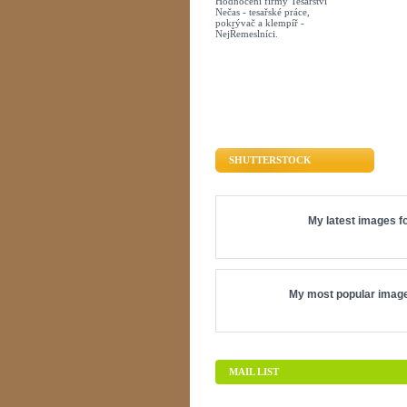
Hodnocení firmy Tesařství
Nečas - tesařské práce,
pokrývač a klempíř -
NejŘemeslníci.
SHUTTERSTOCK
My latest images fo
My most popular image
MAIL LIST