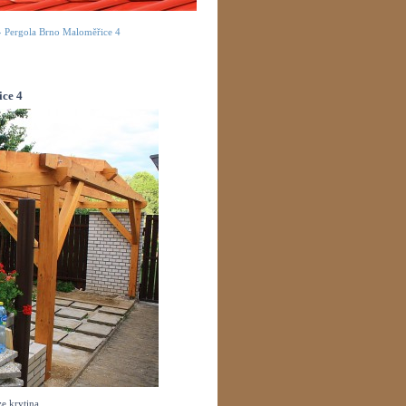
»
Pergola Brno Maloměřice 4
ce 4
e krytina