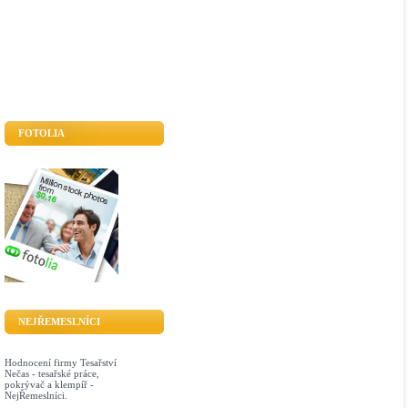
FOTOLIA
NEJŘEMESLNÍCI
Hodnocení firmy Tesařství
Nečas - tesařské práce,
pokrývač a klempíř -
NejŘemeslníci.