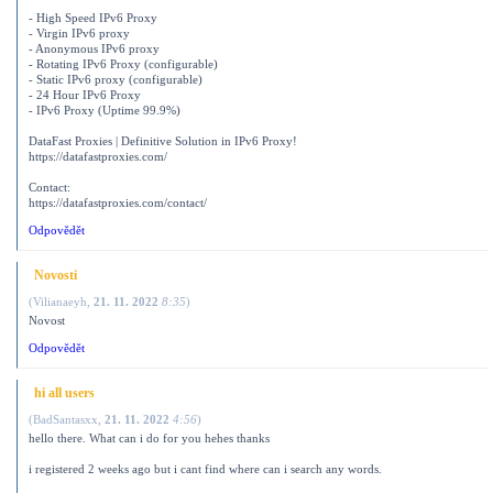
- High Speed ​​IPv6 Proxy
- Virgin IPv6 proxy
- Anonymous IPv6 proxy
- Rotating IPv6 Proxy (configurable)
- Static IPv6 proxy (configurable)
- 24 Hour IPv6 Proxy
- IPv6 Proxy (Uptime 99.9%)
DataFast Proxies | Definitive Solution in IPv6 Proxy!
https://datafastproxies.com/
Contact:
https://datafastproxies.com/contact/
Odpovědět
Novosti
(
Vilianaeyh
,
21. 11. 2022
8:35
)
Novost
Odpovědět
hi all users
(
BadSantasxx
,
21. 11. 2022
4:56
)
hello there. What can i do for you hehes thanks
i registered 2 weeks ago but i cant find where can i search any words.