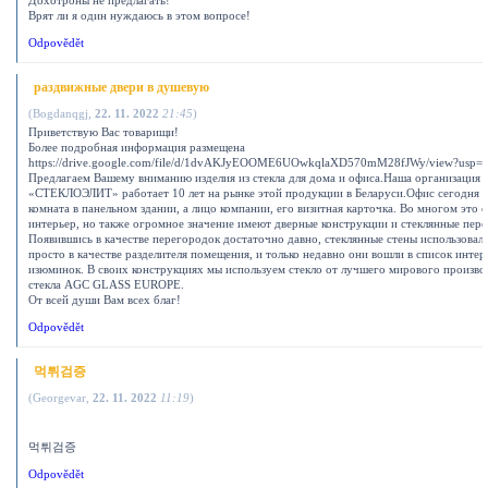
Дохотроны не предлагать!
Врят ли я один нуждаюсь в этом вопросе!
Odpovědět
раздвижные двери в душевую
(
Bogdanqgj
,
22. 11. 2022
21:45
)
Приветствую Вас товарищи!
Более подробная информация размещена
https://drive.google.com/file/d/1dvAKJyEOOME6UOwkqlaXD570mM28fJWy/view?usp=s
Предлагаем Вашему вниманию изделия из стекла для дома и офиса.Наша организация
«СТЕКЛОЭЛИТ» работает 10 лет на рынке этой продукции в Беларуси.Офис сегодня –
комната в панельном здании, а лицо компании, его визитная карточка. Во многом это 
интерьер, но также огромное значение имеют дверные конструкции и стеклянные пере
Появившись в качестве перегородок достаточно давно, стеклянные стены использовал
просто в качестве разделителя помещения, и только недавно они вошли в список инте
изюминок. В своих конструкциях мы используем стекло от лучшего мирового произво
стекла AGC GLASS EUROPE.
От всей души Вам всех благ!
Odpovědět
먹튀검증
(
Georgevar
,
22. 11. 2022
11:19
)
먹튀검증
Odpovědět