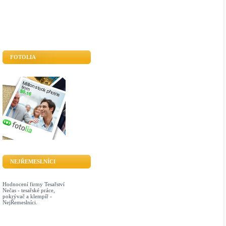
FOTOLIA
NEJŘEMESLNÍCI
Hodnocení firmy Tesařství
Nečas - tesařské práce,
pokrývač a klempíř -
NejŘemeslníci.