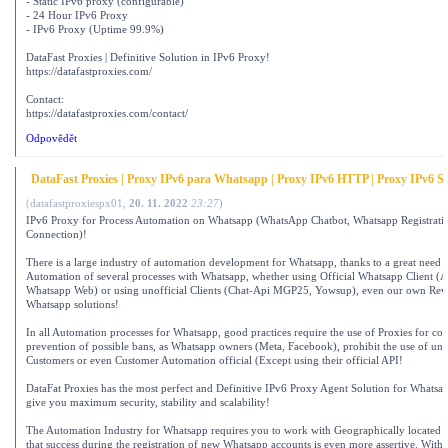
- Static IPv6 proxy (configurable)
- 24 Hour IPv6 Proxy
- IPv6 Proxy (Uptime 99.9%)
DataFast Proxies | Definitive Solution in IPv6 Proxy!
https://datafastproxies.com/
Contact:
https://datafastproxies.com/contact/
Odpovědět
DataFast Proxies | Proxy IPv6 para Whatsapp | Proxy IPv6 HTTP | Proxy IPv6 S
(
datafastproxiespx01
,
20. 11. 2022
23:27
)
IPv6 Proxy for Process Automation on Whatsapp (WhatsApp Chatbot, Whatsapp Registrati
Connection)!
There is a large industry of automation development for Whatsapp, thanks to a great need t
Automation of several processes with Whatsapp, whether using Official Whatsapp Client (A
Whatsapp Web) or using unofficial Clients (Chat-Api MGP25, Yowsup), even our own Rev
Whatsapp solutions!
In all Automation processes for Whatsapp, good practices require the use of Proxies for con
prevention of possible bans, as Whatsapp owners (Meta, Facebook), prohibit the use of un
Customers or even Customer Automation official (Except using their official API!
DataFat Proxies has the most perfect and Definitive IPv6 Proxy Agent Solution for Whatsa
give you maximum security, stability and scalability!
The Automation Industry for Whatsapp requires you to work with Geographically located 
that success during the registration of new Whatsapp accounts is even more assertive. With 