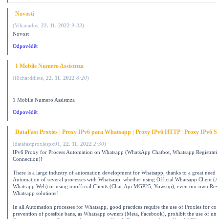
Novosti
(
Vilianadus
,
22. 11. 2022
9:33
)
Novost
Odpovědět
1 Mobile Numero Assistnza
(
Richarddiete
,
22. 11. 2022
8:20
)
1 Mobile Numero Assistnza
Odpovědět
DataFast Proxies | Proxy IPv6 para Whatsapp | Proxy IPv6 HTTP | Proxy IPv6 S
(
datafastproxiespx01
,
22. 11. 2022
2:30
)
IPv6 Proxy for Process Automation on Whatsapp (WhatsApp Chatbot, Whatsapp Registrati
Connection)!
There is a large industry of automation development for Whatsapp, thanks to a great need t
Automation of several processes with Whatsapp, whether using Official Whatsapp Client (A
Whatsapp Web) or using unofficial Clients (Chat-Api MGP25, Yowsup), even our own Rev
Whatsapp solutions!
In all Automation processes for Whatsapp, good practices require the use of Proxies for con
prevention of possible bans, as Whatsapp owners (Meta, Facebook), prohibit the use of un