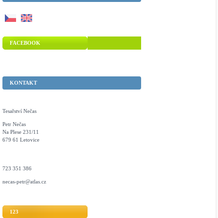
FACEBOOK
KONTAKT
Tesařství Nečas
Petr Nečas
Na Plese 231/11
679 61 Letovice
723 351 386
necas-petr@atlas.cz
123