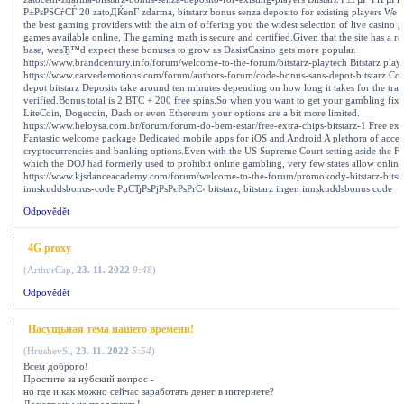
Р±РѕРЅСѓСЃ 20 zatoДЌenГ­ zdarma, bitstarz bonus senza deposito for existing players We 
the best gaming providers with the aim of offering you the widest selection of live casino 
games available online, The gaming math is secure and certified.Given that the site has a rel
base, weвЂ™d expect these bonuses to grow as DasistCasino gets more popular.
https://www.brandcentury.info/forum/welcome-to-the-forum/bitstarz-playtech Bitstarz play
https://www.carvedemotions.com/forum/authors-forum/code-bonus-sans-depot-bitstarz Co
depot bitstarz Deposits take around ten minutes depending on how long it takes for the tran
verified.Bonus total is 2 BTC + 200 free spins.So when you want to get your gambling fix i
LiteCoin, Dogecoin, Dash or even Ethereum your options are a bit more limited.
https://www.heloysa.com.br/forum/forum-do-bem-estar/free-extra-chips-bitstarz-1 Free extra
Fantastic welcome package Dedicated mobile apps for iOS and Android A plethora of acce
cryptocurrencies and banking options.Even with the US Supreme Court setting aside the Fe
which the DOJ had formerly used to prohibit online gambling, very few states allow onlin
https://www.kjsdanceacademy.com/forum/welcome-to-the-forum/promokody-bitstarz-bitsta
innskuddsbonus-code РџСЂРѕРјРѕРєРѕРґС‹ bitstarz, bitstarz ingen innskuddsbonus code
Odpovědět
4G proxy
(
ArthurCap
,
23. 11. 2022
9:48
)
Odpovědět
Насущьная тема нашего времени!
(
HrushevSi
,
23. 11. 2022
5:54
)
Всем доброго!
Простите за нубский вопрос -
но где и как можно сейчас заработать денег в интернете?