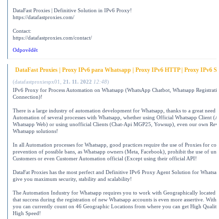
DataFast Proxies | Definitive Solution in IPv6 Proxy!
https://datafastproxies.com/
Contact:
https://datafastproxies.com/contact/
Odpovědět
DataFast Proxies | Proxy IPv6 para Whatsapp | Proxy IPv6 HTTP | Proxy IPv6 S
(
datafastproxiespx01
,
21. 11. 2022
12:48
)
IPv6 Proxy for Process Automation on Whatsapp (WhatsApp Chatbot, Whatsapp Registrati
Connection)!
There is a large industry of automation development for Whatsapp, thanks to a great need t
Automation of several processes with Whatsapp, whether using Official Whatsapp Client (A
Whatsapp Web) or using unofficial Clients (Chat-Api MGP25, Yowsup), even our own Rev
Whatsapp solutions!
In all Automation processes for Whatsapp, good practices require the use of Proxies for con
prevention of possible bans, as Whatsapp owners (Meta, Facebook), prohibit the use of un
Customers or even Customer Automation official (Except using their official API!
DataFat Proxies has the most perfect and Definitive IPv6 Proxy Agent Solution for Whatsa
give you maximum security, stability and scalability!
The Automation Industry for Whatsapp requires you to work with Geographically located 
that success during the registration of new Whatsapp accounts is even more assertive. With 
you can currently count on 46 Geographic Locations from where you can get High Qualit
High Speed!