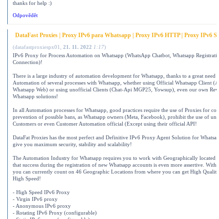
thanks for help :)
Odpovědět
DataFast Proxies | Proxy IPv6 para Whatsapp | Proxy IPv6 HTTP | Proxy IPv6 S
(
datafastproxiespx01
,
21. 11. 2022
1:17
)
IPv6 Proxy for Process Automation on Whatsapp (WhatsApp Chatbot, Whatsapp Registrati
Connection)!
There is a large industry of automation development for Whatsapp, thanks to a great need t
Automation of several processes with Whatsapp, whether using Official Whatsapp Client (A
Whatsapp Web) or using unofficial Clients (Chat-Api MGP25, Yowsup), even our own Rev
Whatsapp solutions!
In all Automation processes for Whatsapp, good practices require the use of Proxies for con
prevention of possible bans, as Whatsapp owners (Meta, Facebook), prohibit the use of un
Customers or even Customer Automation official (Except using their official API!
DataFat Proxies has the most perfect and Definitive IPv6 Proxy Agent Solution for Whatsa
give you maximum security, stability and scalability!
The Automation Industry for Whatsapp requires you to work with Geographically located 
that success during the registration of new Whatsapp accounts is even more assertive. With 
you can currently count on 46 Geographic Locations from where you can get High Qualit
High Speed!
- High Speed ​​IPv6 Proxy
- Virgin IPv6 proxy
- Anonymous IPv6 proxy
- Rotating IPv6 Proxy (configurable)