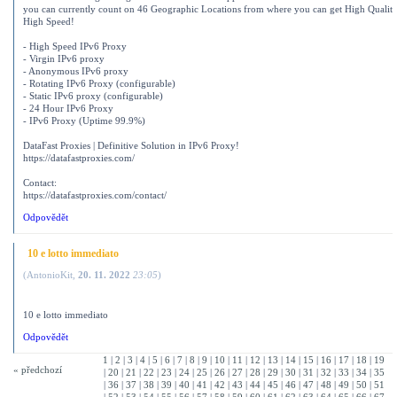
you can currently count on 46 Geographic Locations from where you can get High Qualit
High Speed!
- High Speed ​​IPv6 Proxy
- Virgin IPv6 proxy
- Anonymous IPv6 proxy
- Rotating IPv6 Proxy (configurable)
- Static IPv6 proxy (configurable)
- 24 Hour IPv6 Proxy
- IPv6 Proxy (Uptime 99.9%)
DataFast Proxies | Definitive Solution in IPv6 Proxy!
https://datafastproxies.com/
Contact:
https://datafastproxies.com/contact/
Odpovědět
10 e lotto immediato
(
AntonioKit
,
20. 11. 2022
23:05
)
10 e lotto immediato
Odpovědět
1
|
2
|
3
|
4
|
5
|
6
|
7
|
8
|
9
|
10
|
11
|
12
|
13
|
14
|
15
|
16
|
17
|
18
|
19
« předchozí
|
20
|
21
|
22
|
23
|
24
|
25
|
26
|
27
|
28
|
29
|
30
|
31
|
32
|
33
|
34
|
35
|
36
|
37
|
38
|
39
|
40
|
41
|
42
|
43
|
44
|
45
|
46
|
47
|
48
|
49
|
50
|
51