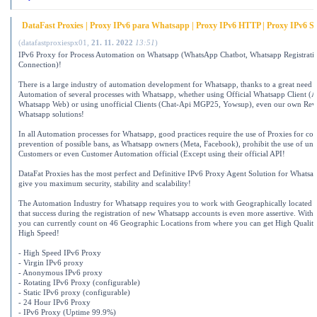
DataFast Proxies | Proxy IPv6 para Whatsapp | Proxy IPv6 HTTP | Proxy IPv6 S
(
datafastproxiespx01
,
21. 11. 2022
13:51
)
IPv6 Proxy for Process Automation on Whatsapp (WhatsApp Chatbot, Whatsapp Registrati
Connection)!
There is a large industry of automation development for Whatsapp, thanks to a great need t
Automation of several processes with Whatsapp, whether using Official Whatsapp Client (A
Whatsapp Web) or using unofficial Clients (Chat-Api MGP25, Yowsup), even our own Rev
Whatsapp solutions!
In all Automation processes for Whatsapp, good practices require the use of Proxies for con
prevention of possible bans, as Whatsapp owners (Meta, Facebook), prohibit the use of un
Customers or even Customer Automation official (Except using their official API!
DataFat Proxies has the most perfect and Definitive IPv6 Proxy Agent Solution for Whatsa
give you maximum security, stability and scalability!
The Automation Industry for Whatsapp requires you to work with Geographically located 
that success during the registration of new Whatsapp accounts is even more assertive. With 
you can currently count on 46 Geographic Locations from where you can get High Qualit
High Speed!
- High Speed ​​IPv6 Proxy
- Virgin IPv6 proxy
- Anonymous IPv6 proxy
- Rotating IPv6 Proxy (configurable)
- Static IPv6 proxy (configurable)
- 24 Hour IPv6 Proxy
- IPv6 Proxy (Uptime 99.9%)