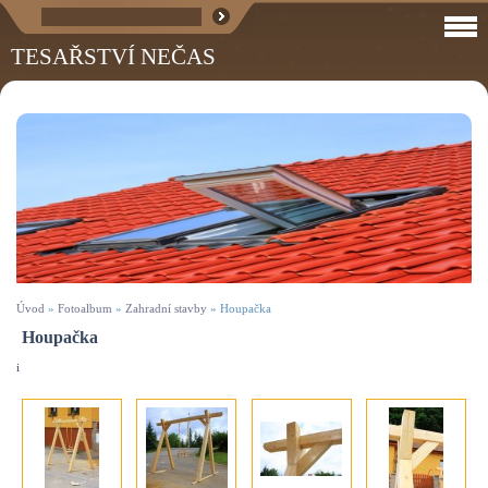
TESAŘSTVÍ NEČAS
Úvod
»
Fotoalbum
»
Zahradní stavby
»
Houpačka
Houpačka
i