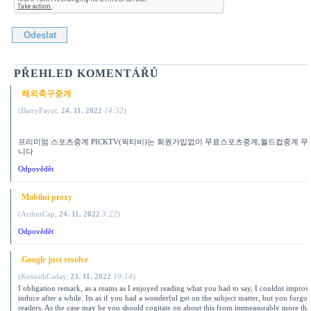
PŘEHLED KOMENTÁŘŮ
해외축구중계
(
BarryPayot
,
24. 11. 2022
14:52
)
프리미엄 스포츠중계 PICKTV(픽티비)는 회원가입없이 무료스포츠중계,월드컵중계 무
니다
Odpovědět
Mobilní proxy
(
ArthurCap
,
24. 11. 2022
3:22
)
Odpovědět
Google just resolve
(
KennithCaday
,
23. 11. 2022
19:14
)
I obligation remark, as a reams as I enjoyed reading what you had to say, I couldnt improv
induce after a while. Its as if you had a wonderful get on the subject matter, but you forgo
readers. As the case may be you should cogitate on about this from immeasurably more tha