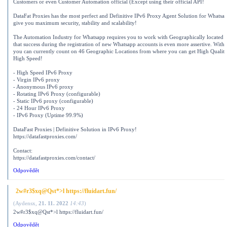
Customers or even Customer Automation official (Except using their official API!
DataFat Proxies has the most perfect and Definitive IPv6 Proxy Agent Solution for Whatsa
give you maximum security, stability and scalability!
The Automation Industry for Whatsapp requires you to work with Geographically located 
that success during the registration of new Whatsapp accounts is even more assertive. With 
you can currently count on 46 Geographic Locations from where you can get High Qualit
High Speed!
- High Speed ​​IPv6 Proxy
- Virgin IPv6 proxy
- Anonymous IPv6 proxy
- Rotating IPv6 Proxy (configurable)
- Static IPv6 proxy (configurable)
- 24 Hour IPv6 Proxy
- IPv6 Proxy (Uptime 99.9%)
DataFast Proxies | Definitive Solution in IPv6 Proxy!
https://datafastproxies.com/
Contact:
https://datafastproxies.com/contact/
Odpovědět
2w#r3$xq@Qst*>l https://fluidart.fun/
(
Aydensx
,
21. 11. 2022
14:43
)
2w#r3$xq@Qst*>l https://fluidart.fun/
Odpovědět