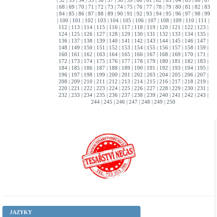
|
52
|
53
|
54
|
55
|
56
|
57
|
58
|
59
|
60
|
61
|
62
|
63
|
64
|
65
|
66
|
67
|
68
|
69
|
70
|
71
|
72
|
73
|
74
|
75
|
76
|
77
|
78
|
79
|
80
|
81
|
82
|
83
|
84
|
85
|
86
|
87
|
88
|
89
|
90
|
91
|
92
|
93
|
94
|
95
|
96
|
97
|
98
|
99
|
100
|
101
|
102
|
103
|
104
|
105
|
106
|
107
|
108
|
109
|
110
|
111
|
112
|
113
|
114
|
115
|
116
|
117
|
118
|
119
|
120
|
121
|
122
|
123
|
124
|
125
|
126
|
127
|
128
|
129
|
130
|
131
|
132
|
133
|
134
|
135
|
136
|
137
|
138
|
139
|
140
|
141
|
142
|
143
|
144
|
145
|
146
|
147
|
148
|
149
|
150
|
151
|
152
|
153
|
154
|
155
|
156
|
157
|
158
|
159
|
160
|
161
|
162
|
163
|
164
|
165
|
166
|
167
|
168
|
169
|
170
|
171
|
172
|
173
|
174
|
175
|
176
|
177
|
178
|
179
|
180
|
181
|
182
|
183
|
184
|
185
|
186
|
187
|
188
|
189
|
190
|
191
|
192
|
193
|
194
|
195
|
196
|
197
|
198
|
199
|
200
|
201
|
202
|
203
|
204
|
205
|
206
|
207
|
208
|
209
|
210
|
211
|
212
|
213
|
214
|
215
|
216
|
217
|
218
|
219
|
220
|
221
|
222
|
223
|
224
|
225
|
226
|
227
|
228
|
229
|
230
|
231
|
232
|
233
|
234
|
235
|
236
|
237
|
238
|
239
|
240
|
241
|
242
|
243
|
244
|
245
|
246
|
247
|
248
|
249
|
250
JAZYKY