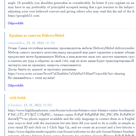
angle. Or possibly you shouldnt generalise so considerably. Its better if you cogitate on nea
may have to say preferably of principled accepted seeing that a gut reaction to the subject.
adjusting your own believed convert and giving others who may read this the aid of the do
https://googleh51.com
Odpovědět
Крайни не советую DeliveryMebel
(
Jameshibra
,
23. 11. 2022
16:29
)
Отзыв: Самая отстойная компания, производитель мебели DeliveryMebel deliverymebel.
Мебель самого незского качества,перед продажей вам дают гарантию и всякие обещан
предлогают везти бракованную Мебель к ним,конечно мало кто захочет нанемать гру
и платить им туда и обратно за свой счёт, ещё не ясно какая будет транспартировка.И 
эксперта они не пришлют, напрочь отмахиваются.
Доска Авита их держит за проплату рекламмы
https://www.avito.ru/user/9cce47af2babbbe7a5fab9a3140aa47e/profile?src=sharing
Не связывайтесь с этим жульём!
Odpovědět
wish brisk
(
Chrisfem
,
23. 11. 2022
16:06
)
https://www.highlinephoenix.com/forum/welcome/bitstars-ceny-bitstarz-casino-bezdepozi
Р‘РёС‚СЃС‚Р°СЂСЃ С†РµРЅС‹, bitstarz casino Р±РµР·РґРµРїРѕР·РёС‚РЅС‹Р№ Р±РѕРЅСѓСЃ
thereвЂ™s no phone support available and the only language to contact them in is English
easy ways to deal with the maximum bet size limit.All you need to do is really as simple as it
your email ID and click on 1-Click Sign Up, and we create an account and a free bitcoin wa
https://www.digidaveindevopsjobs.com/forum/welcome-to-the-job-forum/bitstarz-bezdepo
zatoceni-zdarma-bitstarz-bonus-senza-deposito-for-existing-players Bitstarz Р±РµР·РґРµ