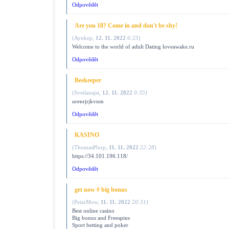
Odpovědět
Are you 18? Come in and don't be shy!
(
Aynkep
,
12. 11. 2022
6:23
)
Welcome to the world of adult Dating loveawake.ru
Odpovědět
Beekeeper
(
Svetlanajsi
,
12. 11. 2022
0:35
)
urenrjrjkvnm
Odpovědět
KASINO
(
ThomasPlorp
,
11. 11. 2022
22:28
)
https://34.101.196.118/
Odpovědět
gеt nоw # bіg bonus
(
PetarMow
,
11. 11. 2022
20:31
)
Best onlіnе саsіno
Bіg bоnus аnd Frееsріns
Spоrt bеttіng аnd pоkеr