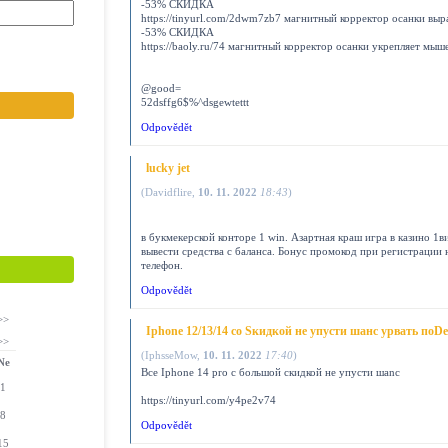
-53% СКИДКА
https://tinyurl.com/2dwm7zb7 магнитный корректор осанки в
-53% СКИДКА
https://baoly.ru/74 магнитный корректор осанки укрепляет 
@good=
52dsffg6$%^dsgewtettt
Odpovědět
lucky jet
(
Davidflire
,
10. 11. 2022
18:43
)
в букмекерской конторе 1 win. Азартная краш игра в казино 1ви
вывести средства с баланса. Бонус промокод при регистрации
телефон.
Odpovědět
>>
Iphone 12/13/14 co Sкидкoй не упусти шанс урвать поD
>>
(
IphsseMow
,
10. 11. 2022
17:40
)
Ne
Все Iphone 14 pro с большой скидкой не yпyсти шanc
1
https://tinyurl.com/y4pe2v74
8
Odpovědět
15