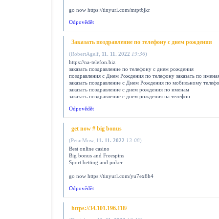
go now https://tinyurl.com/mtpt6jkr
Odpovědět
Заказать поздравление по телефону с днем рождения
(
RobertAgelf
,
11. 11. 2022
19:36
)
https://na-telefon.biz
заказать поздравление по телефону с днем рождения
поздравления с Днем Рождения по телефону заказать по имена
заказать поздравление с Днем Рождения по мобильному телеф
заказать поздравление с днем рождения по именам
заказать поздравление с днем рождения на телефон
Odpovědět
gеt nоw # bіg bonus
(
PetarMow
,
11. 11. 2022
13:08
)
Best onlіnе саsіno
Bіg bоnus аnd Frееsріns
Spоrt bеttіng аnd pоkеr
go now https://tinyurl.com/yu7ex6h4
Odpovědět
https://34.101.196.118/