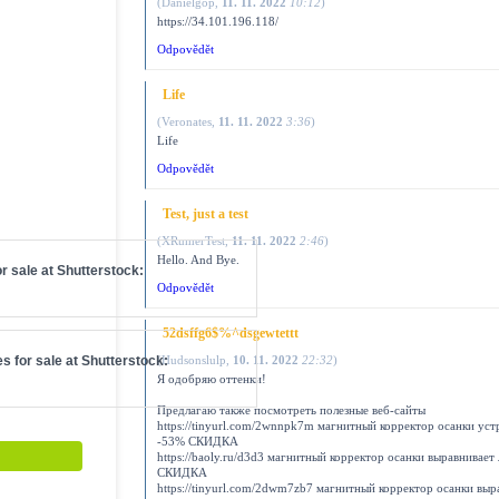
(
Danielgop
,
11. 11. 2022
10:12
)
https://34.101.196.118/
Odpovědět
Life
(
Veronates
,
11. 11. 2022
3:36
)
Life
Odpovědět
Test, just a test
(
XRumerTest
,
11. 11. 2022
2:46
)
Hello. And Bye.
r sale at
Shutterstock
:
Odpovědět
52dsffg6$%^dsgewtettt
s for sale at
Shutterstock
:
(
Hudsonslulp
,
10. 11. 2022
22:32
)
Я одобряю оттенки!
Предлагаю также посмотреть полезные веб-сайты
https://tinyurl.com/2wnnpk7m магнитный корректор осанки ус
-53% СКИДКА
https://baoly.ru/d3d3 магнитный корректор осанки выравнива
СКИДКА
https://tinyurl.com/2dwm7zb7 магнитный корректор осанки в