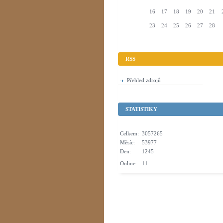
16
17
18
19
20
21
23
24
25
26
27
28
RSS
Přehled zdrojů
STATISTIKY
Celkem:
3057265
Měsíc:
53977
Den:
1245
Online:
11