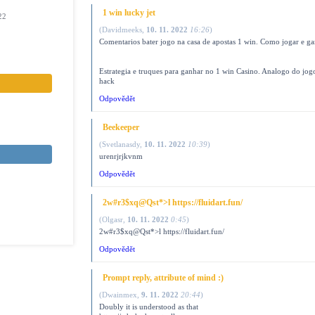
1 win lucky jet
22
(
Davidmeeks
,
10. 11. 2022
16:26
)
Comentarios bater jogo na casa de apostas 1 win. Como jogar e g
Estrategia e truques para ganhar no 1 win Casino. Analogo do jogo
hack
Odpovědět
Beekeeper
(
Svetlanasdy
,
10. 11. 2022
10:39
)
urenrjrjkvnm
Odpovědět
2w#r3$xq@Qst*>l https://fluidart.fun/
(
Olgasr
,
10. 11. 2022
0:45
)
2w#r3$xq@Qst*>l https://fluidart.fun/
Odpovědět
Prompt reply, attribute of mind :)
(
Dwainmex
,
9. 11. 2022
20:44
)
Doubly it is understood as that