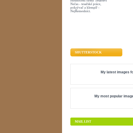
Hodnocení firmy Tesařství
Nečas - tesařské práce,
pokrývač a klempíř -
NejŘemeslníci.
SHUTTERSTOCK
My latest images fo
My most popular image
MAIL LIST