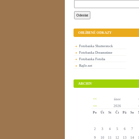
OBLÍBENÉ ODKAZY
Fotobanka Shutterstock
Fotobanka Dreamstime
Fotobanka Fotolia
Rajče.net
ARCHIV
<<
únor
<<
2026
Po
Út
St
Čt
Pá
So
2
3
4
5
6
7
9
10
11
12
13
14