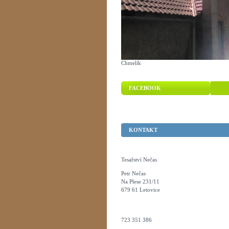
Chmelík
FACEBOOK
KONTAKT
Tesařství Nečas
Petr Nečas
Na Plese 231/11
679 61 Letovice
723 351 386