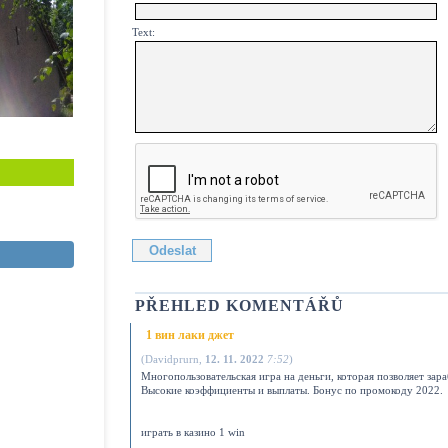
Text:
PŘEHLED KOMENTÁŘŮ
1 вин лаки джет
(
Davidprurn
,
12. 11. 2022
7:52
)
Многопользовательская игра на деньги, которая позволяет зара
Высокие коэффициенты и выплаты. Бонус по промокоду 2022.
играть в казино 1 win