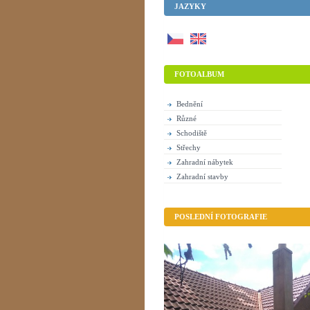
JAZYKY
FOTOALBUM
Bednění
Různé
Schodiště
Střechy
Zahradní nábytek
Zahradní stavby
POSLEDNÍ FOTOGRAFIE