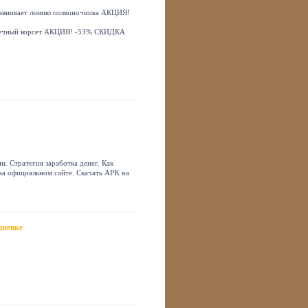
ыравнивает линию позвоночника АКЦИЯ!
мышечный корсет АКЦИЯ! -53% СКИДКА
н. Стратегия заработка денег. Как
 на официальном сайте. Скачать APK на
ешевке