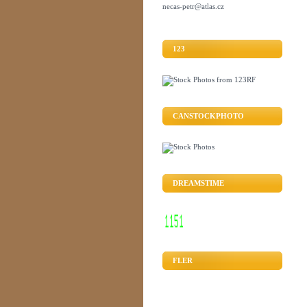
necas-petr@atlas.cz
123
CANSTOCKPHOTO
DREAMSTIME
FLER