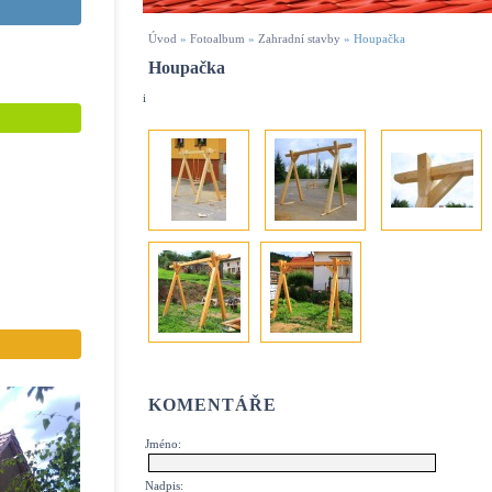
Úvod
»
Fotoalbum
»
Zahradní stavby
»
Houpačka
Houpačka
i
KOMENTÁŘE
Jméno:
Nadpis: