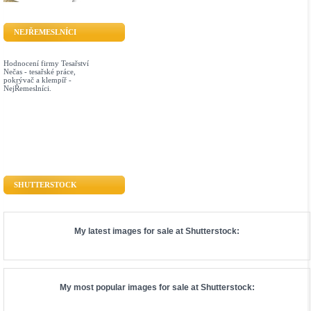
NEJŘEMESLNÍCI
Hodnocení firmy Tesařství
Nečas - tesařské práce,
pokrývač a klempíř -
NejŘemeslníci.
SHUTTERSTOCK
My latest images for sale at
Shutterstock
:
My most popular images for sale at
Shutterstock
: