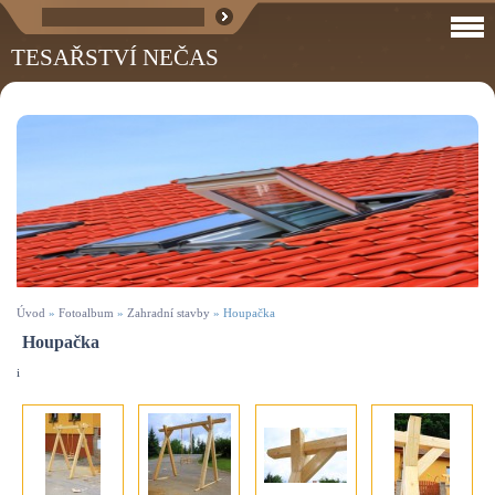
TESAŘSTVÍ NEČAS
Úvod
»
Fotoalbum
»
Zahradní stavby
»
Houpačka
Houpačka
i