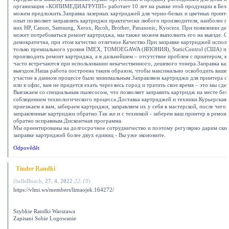
организация «КОПИМЕДИАГРУПП» работает 10 лет на рынке этой продукции в Бела
можем предложить.Заправка лазерных картриджей для черно-белых и цветных принт
опыт позволяет заправлять картриджи практически любого производителя, наиболее п
них HP, Canon, Samsung, Xerox, Ricoh, Brother, Panasonic, Kyocera. При появлении де
может потребоваться ремонт картриджа, мы также можем выполнить его на выезде. С
демократична, при этом качество отличное.Качество.При заправке картриджей испол
только премиального уровня IMEX, TOMOEGAWA (ЯПОНИЯ), StaticControl (США) по
производить ремонт картриджа, а в дальнейшем – отсутствие проблем с принтером, к
часто встречаются при использовании некачественного, дешевого тонера.Заправка ка
выездом.Наша работа построена таким образом, чтобы максимально освободить ваше 
участие в данном процессе было минимальным.Заправляем картриджи для принтера с
или в офис, вам не придется ехать через весь город и тратить свое время – это мы сдел
Выезжаем со специальным пылесосом, что позволяет заправить картридж на месте без 
соблюдением технологического процесса.Доставка картриджей и техники.Курьерская 
приезжаем к вам, забираем картриджи, заправляем их у себя в мастерской, после чего
заправленные картриджи обратно.Так же и с техникой - заберем ваш принтер в ремонт
обратно исправным.Дисконтная программа.
Мы ориентированы на долгосрочное сотрудничество и поэтому регулярно дарим ски
заправке картриджей более двух единиц - Вы уже экономите.
Odpovědět
Tinder Randki
(
belleBouch
,
27. 4. 2022
22:19
)
https://vlmi.ws/members/limaojek.164272/
Szybkie Randki Warszawa
Zapisani Sobie Logowanie