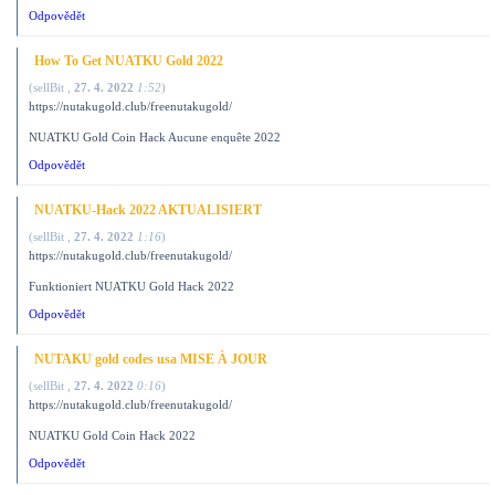
Odpovědět
How To Get NUATKU Gold 2022
(
sellBit
,
27. 4. 2022
1:52
)
https://nutakugold.club/freenutakugold/
NUATKU Gold Coin Hack Aucune enquête 2022
Odpovědět
NUATKU-Hack 2022 AKTUALISIERT
(
sellBit
,
27. 4. 2022
1:16
)
https://nutakugold.club/freenutakugold/
Funktioniert NUATKU Gold Hack 2022
Odpovědět
NUTAKU gold codes usa MISE À JOUR
(
sellBit
,
27. 4. 2022
0:16
)
https://nutakugold.club/freenutakugold/
NUATKU Gold Coin Hack 2022
Odpovědět