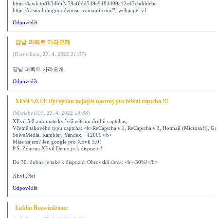
https://tawk.to/fb3dbb2a59af6dd549e9484409a12e47cbdddebe
https://casinobrangonodeposit.teamapp.com/?_webpage=v1
Odpovědět
강남 퍼펙트 가라오케
(
Darnellhox
,
27. 4. 2022
21:37
)
강남 퍼펙트 가라오케
Odpovědět
XEvil 5.0.14: Byl vydán nejlepší nástroj pro řešení captcha !!!
(
Mariabot593
,
27. 4. 2022
18:38
)
XEvil 5.0 automaticky řeší většinu druhů captchas,
Včetně takového typu captcha: <b>ReCaptcha v.1, ReCaptcha v.3, Hotmail (Microsoft), Go
SolveMedia, Rambler, Yandex, +12000</b>
Máte zájem? Jen google pro XEvil 5.0!
P.S. Zdarma XEvil Demo je k dispozici!
Do 30. dubna je také k dispozici Obrovská sleva: <b>-30%!</b>
XEvil.Net
Odpovědět
Lublin Rozwiedzione