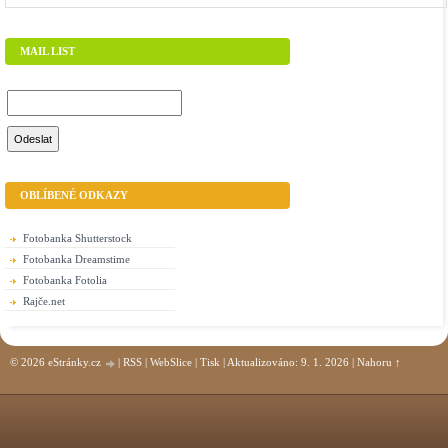
MAIL LIST
OBLÍBENÉ ODKAZY
Fotobanka Shutterstock
Fotobanka Dreamstime
Fotobanka Fotolia
Rajče.net
© 2026 eStránky.cz
|
RSS
|
WebSlice
|
Tisk
|
Aktualizováno: 9. 1. 2026
|
Nahoru ↑