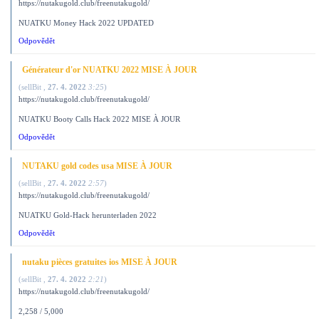
https://nutakugold.club/freenutakugold/
NUATKU Money Hack 2022 UPDATED
Odpovědět
Générateur d'or NUATKU 2022 MISE À JOUR
(
sellBit
,
27. 4. 2022
3:25
)
https://nutakugold.club/freenutakugold/
NUATKU Booty Calls Hack 2022 MISE À JOUR
Odpovědět
NUTAKU gold codes usa MISE À JOUR
(
sellBit
,
27. 4. 2022
2:57
)
https://nutakugold.club/freenutakugold/
NUATKU Gold-Hack herunterladen 2022
Odpovědět
nutaku pièces gratuites ios MISE À JOUR
(
sellBit
,
27. 4. 2022
2:21
)
https://nutakugold.club/freenutakugold/
2,258 / 5,000