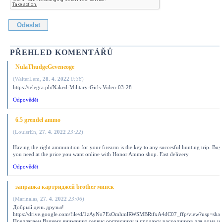
PŘEHLED KOMENTÁŘŮ
NulaThudgeGeveneoge
(
WalterLem
,
28. 4. 2022
0:38
)
https://telegra.ph/Naked-Military-Girls-Video-03-28
Odpovědět
6.5 grendel ammo
(
LouisrEn
,
27. 4. 2022
23:22
)
Having the right ammunition for your firearm is the key to any succesful hunting trip. Bu
you need at the price you want online with Honor Ammo shop. Fast delivery
Odpovědět
заправка картриджей brother минск
(
Marinalas
,
27. 4. 2022
23:06
)
Добрый день друзья!
https://drive.google.com/file/d/1zAyNo7EsOmhmlRWSMBRtfxA4dC07_ffp/view?usp=shar
Предлагаем Вашему вниманию сервис оргтехники и продажу расходников для дома и