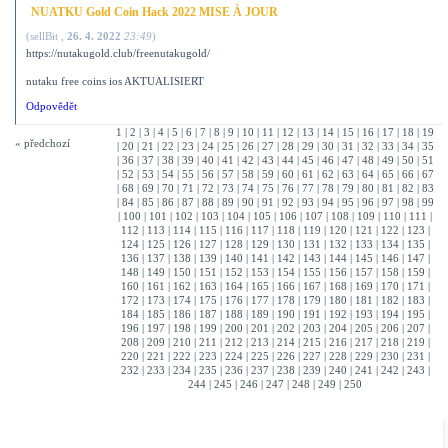
NUATKU Gold Coin Hack 2022 MISE À JOUR
(
sellBit
,
26. 4. 2022
23:49
)
https://nutakugold.club/freenutakugold/
nutaku free coins ios AKTUALISIERT
Odpovědět
1
|
2
|
3
|
4
|
5
|
6
|
7
|
8
|
9
|
10
|
11
|
12
|
13
|
14
|
15
|
16
|
17
|
18
|
19
« předchozí
|
20
|
21
|
22
|
23
|
24
|
25
|
26
|
27
|
28
|
29
|
30
|
31
|
32
|
33
|
34
|
35
|
36
|
37
|
38
|
39
|
40
|
41
|
42
|
43
|
44
|
45
|
46
|
47
|
48
|
49
|
50
|
51
|
52
|
53
|
54
|
55
|
56
|
57
|
58
|
59
|
60
|
61
|
62
|
63
|
64
|
65
|
66
|
67
|
68
|
69
|
70
|
71
|
72
|
73
|
74
|
75
|
76
|
77
|
78
|
79
|
80
|
81
|
82
|
83
|
84
|
85
|
86
|
87
|
88
|
89
|
90
|
91
|
92
|
93
|
94
|
95
|
96
|
97
|
98
|
99
|
100
|
101
|
102
|
103
|
104
|
105
|
106
|
107
|
108
|
109
|
110
|
111
|
112
|
113
|
114
|
115
|
116
|
117
|
118
|
119
|
120
|
121
|
122
|
123
|
124
|
125
|
126
|
127
|
128
|
129
|
130
|
131
|
132
|
133
|
134
|
135
|
136
|
137
|
138
|
139
|
140
|
141
|
142
|
143
|
144
|
145
|
146
|
147
|
148
|
149
|
150
|
151
|
152
|
153
|
154
|
155
|
156
|
157
|
158
|
159
|
160
|
161
|
162
|
163
|
164
|
165
|
166
|
167
|
168
|
169
|
170
|
171
|
172
|
173
|
174
|
175
|
176
|
177
|
178
|
179
|
180
|
181
|
182
|
183
|
184
|
185
|
186
|
187
|
188
|
189
|
190
|
191
|
192
|
193
|
194
|
195
|
196
|
197
|
198
|
199
|
200
|
201
|
202
|
203
|
204
|
205
|
206
|
207
|
208
|
209
|
210
|
211
|
212
|
213
|
214
|
215
|
216
|
217
|
218
|
219
|
220
|
221
|
222
|
223
|
224
|
225
|
226
|
227
|
228
|
229
|
230
|
231
|
232
|
233
|
234
|
235
|
236
|
237
|
238
|
239
|
240
|
241
|
242
|
243
|
244
|
245
|
246
|
247
|
248
|
249
|
250