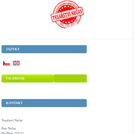
JAZYKY
FACEBOOK
KONTAKT
Tesařství Nečas
Petr Nečas
Na Plese 231/11