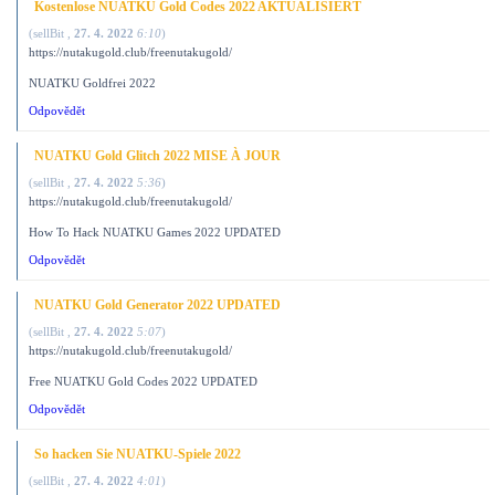
Kostenlose NUATKU Gold Codes 2022 AKTUALISIERT
(
sellBit
,
27. 4. 2022
6:10
)
https://nutakugold.club/freenutakugold/
NUATKU Goldfrei 2022
Odpovědět
NUATKU Gold Glitch 2022 MISE À JOUR
(
sellBit
,
27. 4. 2022
5:36
)
https://nutakugold.club/freenutakugold/
How To Hack NUATKU Games 2022 UPDATED
Odpovědět
NUATKU Gold Generator 2022 UPDATED
(
sellBit
,
27. 4. 2022
5:07
)
https://nutakugold.club/freenutakugold/
Free NUATKU Gold Codes 2022 UPDATED
Odpovědět
So hacken Sie NUATKU-Spiele 2022
(
sellBit
,
27. 4. 2022
4:01
)