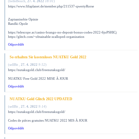
(
belleBouch
,
27. 4. 2022
18:01
)
https://www.fifaplanet.de/member.php/211537-qwertyRorse
Zapisanisobie Opinie
Randki Opole
https://telescope.ac/casino-brango-no-deposit-bonus-codes-2022-6joPSHlCj
https://glitch.com/~obtainable-scalloped-organization
Odpovědět
So erhalten Sie kostenloses NUATKU Gold 2022
(
sellBit
,
27. 4. 2022
9:52
)
https://nutakugold.club/freenutakugold/
NUATKU Free Gold 2022 MISE À JOUR
Odpovědět
NUATKU Gold Glitch 2022 UPDATED
(
sellBit
,
27. 4. 2022
9:14
)
https://nutakugold.club/freenutakugold/
Codes de pièces gratuites NUATKU 2022 MIS À JOUR
Odpovědět