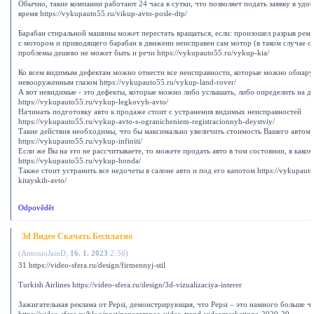
Обычно, такие компании работают 24 часа в сутки, что позволяет подать заявку в удоб
время https://vykupauto55.ru/vikup-avto-posle-dtp/
Барабан стиральной машины может перестать вращаться, если: произошел разрыв рем
с мотором и приводящего барабан в движени неисправен сам мотор (в таком случае о
проблемы дешево не может быть и речи https://vykupauto55.ru/vykup-kia/
Ко всем видимым дефектам можно отнести все неисправности, которые можно обнар
невооруженным глазом https://vykupauto55.ru/vykup-land-rover/
А вот невидимые - это дефекты, которые можно либо услышать, либо определить на д
https://vykupauto55.ru/vykup-legkovyh-avto/
Начинать подготовку авто к продаже стоит с устранения видимых неисправностей
https://vykupauto55.ru/vykup-avto-s-ogranicheniem-registracionnyh-deystviy/
Такие действия необходимы, что бы максимально увеличить стоимость Вашего автом
https://vykupauto55.ru/vykup-infiniti/
Если же Вы на это не рассчитываете, то можете продать авто в том состоянии, в каком
https://vykupauto55.ru/vykup-honda/
Также стоит устранить все недочеты в салоне авто и под его капотом https://vykupaut
kitayskih-avto/
Odpovědět
3d Видео Скачать Бесплатно
(
AntonioJainD
,
16. 1. 2023
2:56
)
31 https://video-sfera.ru/design/firmennyj-stil
Turkish Airlines https://video-sfera.ru/design/3d-vizualizaciya-interer
Зажигательная реклама от Pepsi, демонстрирующая, что Pepsi – это намного больше 