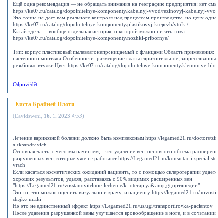
Ещё одна рекомендация — не обращать внимания на географию предприятия: нет смы
https://ke07.ru/catalog/dopolnitelnye-komponenty/kabelnyj-vvod/rezinovyj-kabelnyj-vvod
Это точно не даст вам реального контроля над процессом производства, но цену одно
https://ke07.ru/catalog/dopolnitelnye-komponenty/plastikovyj-krepezh/vtulki/
Китай здесь — вообще отдельная история, о которой можно писать тома
https://ke07.ru/catalog/dopolnitelnye-komponenty/nozhki-pribornye/
Тип: корпус пластиковый пылевлагонепроницаемый с фланцами Область применения: о
настенного монтажа Особенности: размещение платы горизонтальное; запрессованные
резьбовые втулки Цвет https://ke07.ru/catalog/dopolnitelnye-komponenty/klemmnye-blok
Odpovědět
Киста Крайней Плоти
(
Davidsweni
,
16. 1. 2023
4:53
)
Лечение варикозной болезни должно быть комплексным https://legamed21.ru/doctors/zim
aleksandrovich
Основная часть, с чего мы начинаем, - это удаление вен, основного объема расширен
разрушенных вен, которые уже не работают https://Legamed21.ru/konsultacii-specialistov
vrach
Если касаться косметических ожиданий пациента, то с помощью склеротерапии удаетс
хороших результатов, удаляя, расставаясь с 90% видимых расширенных вен
"https://Legamed21.ru/vosstanovitelnoe-lechenie/krioterapiya&amp;gt;ортопедии"
Это то, что можно оценить визуально и врачу, и пациенту https://legamed21.ru/novosti/
shejke-matki
Но это не единственный эффект https://Legamed21.ru/uslugi/transportirovka-pacientov
После удаления разрушенной вены улучшается кровообращение в ноге, и в сочетании 