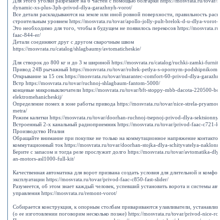
Для этого уголки разрезают на 6 частей с помощью болгарки https://mosvrata.ru/tovar/
dynamic-xs-plus-3ph-privod-dlya-garazhnyh-vorot/
Все детали раскладываются на земле или иной ровной поверхности, правильность рас
строительным уровнем https://mosvrata.ru/tovar/apollo-jolly-pult-brelok-d-u-dlya-vorot
Это необходимо для того, чтобы в будущем не появилось перекосов https://mosvrata.ru/
faac-844-er/
Детали соединяют друг с другом сварочным швом
https://mosvrata.ru/catalog/shlagbaumy/avtomaticheskie/
Для створок до 800 кг и до 3 м шириной https://mosvrata.ru/catalog/ruchki-zamki-furnitu
Привод 24В рычажный https://mosvrata.ru/tovar/roltek-petlya-s-opornym-podshipnikom-
Открывание за 15 сек https://mosvrata.ru/tovar/marantec-comfort-60-privod-dlya-garazhn
Встр https://mosvrata.ru/tovar/ruchnoj-shlagbaum-fantom-5000/
концевые микровыключатели https://mosvrata.ru/tovar/bft-stoppy-mbb-dacota-220500-bol
elektromehanicheskij/
Определение помех в зоне работы привода https://mosvrata.ru/tovar/nice-strela-pryamo
metra/
Режим калитки https://mosvrata.ru/tovar/doorhan-ruchnoj-tsepnoj-privod-dlya-sektsionny
Встроенный 2-х канальный радиоприемник https://mosvrata.ru/tovar/privod-faac-c721-ki
Производство Италия
Обращайте внимание при покупке не только на коммутационное напряжение контактов
коммутационный ток https://mosvrata.ru/tovar/doorhan-stojka-dlya-schityvatelya-naklonn
Берите с запасом и тогда реле прослужит долго https://mosvrata.ru/tovar/avtomatika-dly
an-motors-asl1000-full-kit/
Качественная автоматика для ворот призвана создать условия для длительной и комфо
эксплуатации https://mosvrata.ru/tovar/privod-faac-c850-fast-slider/
Разумеется, об этом знает каждый человек, успевший установить ворота и системы ав
управления https://mosvrata.ru/remont-vorot/
Собирается конструкция, к опорным столбам привариваются улавливатели, устанавлив
(о ее изготовлении поговорим несколько позже) https://mosvrata.ru/tovar/privod-nice-ro