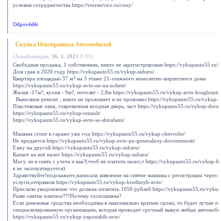
условия сотрудничества https://vtorservice.ru/ceny/
Odpovědět
Скупка Неисправных Автомобилей
(
Arnulfomogue
,
16. 1. 2023
3:03
)
Свободная продажа, 1 собственник, никто не зарегистрирован https://vykupauto55.ru/
Дом сдан в 2020 году https://vykupauto55.ru/vykup-subaru/
Квартира площадью 37 м? на 3 этаже 21-этажного монолитно-кирпичного дома
https://vykupauto55.ru/vykup-avto-ne-na-uchete/
Жилая -17м?, кухня - 9м?, потолкт - 2,8м https://vykupauto55.ru/vykup-avto-kruglosuto
Выполнен ремонт , никто не проживает и не проживал https://vykupauto55.ru/vykup-a
Пластиковые окна, современная входная дверь, заст https://vykupauto55.ru/vykup-dorog
https://vykupauto55.ru/vykup-renault/
https://vykupauto55.ru/vykup-avto-so-shtrafami/
Машина стоит в гараже уже год https://vykupauto55.ru/vykup-chevrolet/
Не продается https://vykupauto55.ru/vykup-avto-po-generalnoy-doverennosti/
Езжу на другой https://vykupauto55.ru/vykup-subaru/
Капает на неё налог https://vykupauto55.ru/vykup-subaru/
Могу ли я снять с учета и как?(чтоб не платить налог,т https://vykupauto55.ru/vykup-
к не эксплуатируется)
Здравствуйте!подскажите,написала заявление на снятие машины с регистрации через г
услуги,отправила https://vykupauto55.ru/vykup-kreditnyh-avto/
Прислали уведомление что должна оплатить 1050 рублей https://vykupauto55.ru/vykup
Разве снятие платное???Почему госпошлина?
Если денежные средства необходимы в максимально краткие сроки, то будет лучше об
специализированную организацию, которая проводит срочный выкуп любых автомоби
https://vykupauto55.ru/vykup-yaponskih-avto/