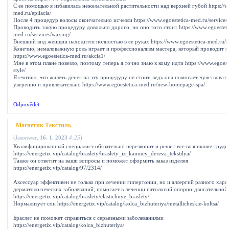
С ее помощью я избавилась нежелательной растительности над верхней губой https://ww
med.ru/epilacia/
После 4 процедур волосы окончательно исчезли https://www.egoestetica-med.ru/services/t
Проводить такую процедуру довольно дорого, но оно того стоит https://www.egoesteti
med.ru/services/waxing/
Внешний вид женщин находится полностью в ее руках https://www.egoestetica-med.ru/s
Конечно, немаловажную роль играет и профессионализм мастера, который проводит 
https://www.egoestetica-med.ru/akcia1/
Мне в этом плане повезло, поэтому теперь я точно знаю к кому идти https://www.egoeste
style/
Я считаю, что жалеть денег на эту процедуру не стоит, ведь она помогает чувствовать
уверенно и привлекательно https://www.egoestetica-med.ru/new-homepage-spa/
Odpovědět
Магнетик Текстиль
(
Jasonwer
,
16. 1. 2023
4:25
)
Квалифицированный специалист обязательно перезвонит и решит все возникшие трудн
https://energetix.vip/catalog/braslety/braslety_iz_kamney_dereva_tekstilya/
Также он ответит на ваши вопросы и поможет оформить заказ изделия
https://energetix.vip/catalog/97/2314/
Аксессуар эффективен не только при лечении гипертонии, но и аллергий разного хара
дерматологических заболеваний; помогает в лечении патологий опорно-двигательной
https://energetix.vip/catalog/braslety/elastichnye_braslety/
Нормализует сон https://energetix.vip/catalog/kolca_bizhuteriya/metallicheskie-koltsa/
Браслет не поможет справиться с серьезными заболеваниями
https://energetix.vip/catalog/kolca_bizhuteriya/