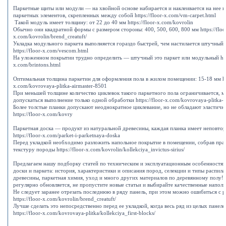
Паркетные щиты или модули — на хвойной основе набирается и наклеивается на нее к
паркетных элементов, скрепленных между собой https://floor-x.com/vm-carpet.html
Такой модуль имеет толщину: от 22 до 40 мм https://floor-x.com/kovrolin
Обычно они квадратной формы с размером стороны: 400, 500, 600, 800 мм https://floo
x.com/kovrolin/brend_creatuft/
Укладка модульного паркета выполняется гораздо быстрей, чем настилается штучный 
https://floor-x.com/vescom.html
На уложенном покрытии трудно определить — штучный это паркет или модульный https
x.com/brintons.html
Оптимальная толщина паркетин для оформления пола в жилом помещении: 15-18 мм http
x.com/kovrovaya-plitka-airmaster-8501
При меньшей толщине количество циклевок такого паркетного пола ограничивается, 
допускаться выполнение только одной обработки https://floor-x.com/kovrovaya-plitka-a
Более толстые планки допускают неоднократное циклевание, но не обладают эластичн
https://floor-x.com/kovry
Паркетная доска — продукт из натуральной древесины, каждая планка имеет неповто
https://floor-x.com/parket-i-parketnaya-doska
Перед укладкой необходимо разложить напольное покрытие в помещении, собрав пр
текстуру породы https://floor-x.com/kovrolin/kollekciya_invictus-sirius/
Предлагаем нашу подборку статей по техническим и эксплуатационным особенностям
доски и паркета: история, характеристики и описания пород, селекции и типы распила
древесины, паркетная химия, уход и много других материалов по деревянному полу!
регулярно обновляется, не пропустите новые статьи и выбирайте качественные напол
Не следует заранее отрезать последнюю в ряду панель, при этом можно ошибиться с 
https://floor-x.com/kovrolin/brend_creatuft/
Лучше сделать это непосредственно перед ее укладкой, когда весь ряд из целых панел
https://floor-x.com/kovrovaya-plitka/kollekciya_first-blocks/