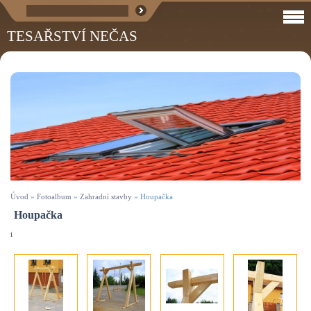
TESAŘSTVÍ NEČAS
Úvod
»
Fotoalbum
»
Zahradní stavby
»
Houpačka
Houpačka
i