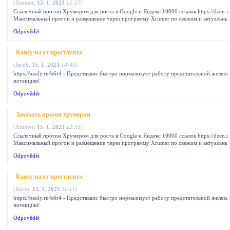
(
Xrumer
,
15. 1. 2023
15:17
)
Ссылочный прогон Хрумером для роста в Google и Яндекс 10000 ссылок https://dzen.r
Максимальный прогон и размещение через программу Xrumer по свежим и актуальны
Odpovědět
Капсулы от простатита
(
Jacob
,
15. 1. 2023
14:49
)
https://baoly.ru/b6r4 - Предстакапс быстро нормализует работу предстательной железы
потенцию!
Odpovědět
Заказать прогон хрумером
(
Xrumer
,
15. 1. 2023
12:35
)
Ссылочный прогон Хрумером для роста в Google и Яндекс 10000 ссылок https://dzen.r
Максимальный прогон и размещение через программу Xrumer по свежим и актуальны
Odpovědět
Капсулы от простатита
(
Jaxon
,
15. 1. 2023
11:11
)
https://baoly.ru/b6r4 - Предстакапс быстро нормализует работу предстательной железы
потенцию!
Odpovědět