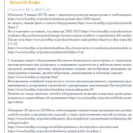
Фрукты Из Конфет
(
CharlesGef
,
16. 1. 2023
4:43
)
Обновлено 9 января 2017В связи с закрытием реализуем кондитерское и хлебопекарно
https://www.kondhp.ru/products/mashina-pomad-shae-1000-ispravl
по запросу вышлю фото и список оборудования https://www.kondhp.ru/products/testodeli
shpm-1
Все в хорошем состоянии, год выпуска 2003-2013 https://www.kondhp.ru/products/mash
ryadnaya-dlya-poluavtomaticheskogo-formirovaniya-oreshkov-i-napolneniya-ikh-nachink
Так же есть https://www.kondhp.ru/products/bunker-nakopitelnyi-tkanevyi-dlya-sypuchi
2-5-10
https://www.kondhp.ru/products/mashina-dlya-formovaniya-i-vypekaniya-korzinochek-tar
https://www.kondhp.ru/products/sukharodrobilka-r3-sd
С помощью нашего оборудования Вы имеете возможность качественно и с максималь
производительностью дозировать и упаковывать практически в любом весовом диапаз
продукты, пылящие, штучные, замороженные, жидкие, пастообразные, непищевые про
транспортная упаковка, крупногабаритные, длинномерные и объемные изделия
https://www.kondhp.ru/sitemap.html
Использование новейшей технологии и систем автоматизированного управления проц
взвешивания и дозирования гарантируют одновременно максимальное быстродействие
https://www.kondhp.ru/products/mashina-testomesilnayatm-63
Наличие на складе запасных частей к оборудованию позволяет в короткие сроки решат
ремонтом и гарантийным обслуживанием https://www.kondhp.ru/products/khleborezatel
agro-slaiser
Обновлено 28 августа 2020Печь хлебопекарная электрическая предназначена для выпе
хлебобулочных и кондитерских изделий, а также приготовления изделий из птицы, ов
https://www.kondhp.ru/products/khomuty-dlya-krepleniya-i-germetizatsii-soedineniya-shl
truboprovodov
https://www.kondhp.ru/categories/khlebopekarnoe-i-konditerskoe-oborudovanie
https://www.kondhp.ru/products/shnekovyi-pitatel-pshm-2a-pshm-1