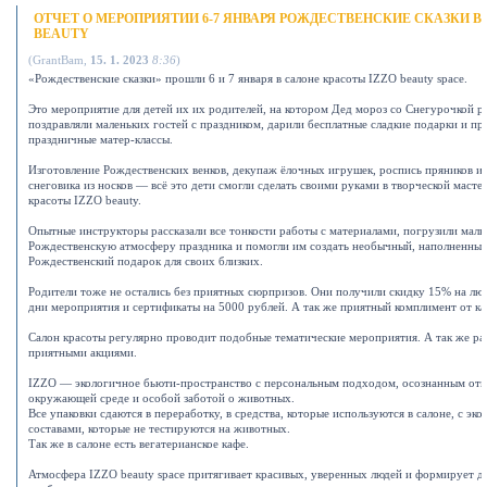
ОТЧЕТ О МЕРОПРИЯТИИ 6-7 ЯНВАРЯ РОЖДЕСТВЕНСКИЕ СКАЗКИ В 
BEAUTY
(
GrantBam
,
15. 1. 2023
8:36
)
«Рождественские сказки» прошли 6 и 7 января в салоне красоты IZZO beauty space.
Это мероприятие для детей их их родителей, на котором Дед мороз со Снегурочкой ра
поздравляли маленьких гостей с праздником, дарили бесплатные сладкие подарки и пр
праздничные матер-классы.
Изготовление Рождественских венков, декупаж ёлочных игрушек, роспись пряников и 
снеговика из носков — всё это дети смогли сделать своими руками в творческой масте
красоты IZZO beauty.
Опытные инструкторы рассказали все тонкости работы с материалами, погрузили мал
Рождественскую атмосферу праздника и помогли им создать необычный, наполненны
Рождественский подарок для своих близких.
Родители тоже не остались без приятных сюрпризов. Они получили скидку 15% на лю
дни мероприятия и сертификаты на 5000 рублей. А так же приятный комплимент от к
Салон красоты регулярно проводит подобные тематические мероприятия. А так же ра
приятными акциями.
IZZO — экологичное бьюти-пространство с персональным подходом, осознанным от
окружающей среде и особой заботой о животных.
Все упаковки сдаются в переработку, в средства, которые используются в салоне, с эк
составами, которые не тестируются на животных.
Так же в салоне есть вегатерианское кафе.
Атмосфера IZZO beauty space притягивает красивых, уверенных людей и формирует 