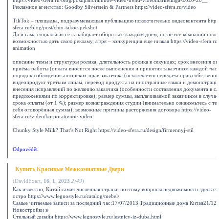
https://video-sfera.ru/blog/post/panoramnoe-video-trend-videomarketinga-2020-20__
Рекламное агентство: Goodby Silverstein & Partners https://video-sfera.ru/video
TikTok – площадка, подразумевающая публикацию исключительно видеоконтента https:
sfera.ru/blog/post/chto-takoe-pekshot
Да и сама социальная сеть набирает обороты с каждым днем, но не все компании поль
возможностью дать свою рекламу, а зря – конкуренция еще низкая https://video-sfera.ru
animation
описание темы и структуры ролика; длительность ролика в секундах; срок внесения оп
приёма работы (оплата вносится после выполнения и принятия заказчиком каждой част
порядок соблюдения авторских прав заказчика (исключается передача прав собственно
видеопродукт третьим лицам, перевод продукта на иностранные языки и демонстраци
внесения исправлений по желанию заказчика (особенности составления документа в сл
предложениями по корректировке); размер суммы, выплачиваемой заказчиком в случа
срока оплаты (от 1 %); размер вознаграждения студии (внимательно ознакомьтесь с тем
себя оговорённая сумма); возможные причины расторжения договора https://video-
sfera.ru/video/korporativnoe-video
Chunky Style Milk? That’s Not Right https://video-sfera.ru/design/firmennyj-stil
Odpovědět
Купить Красивые Межкомнатные Двери
(
DavidExart
,
16. 1. 2023
2:49
)
Как известно, Китай самая численная страна, поэтому вопросы недвижимости здесь ст
остро https://www.legnostyle.ru/catalog/mebel/
Самые читаемые записи за последний час:17/07/2013 Традиционные дома Китая21/12
Новостройки в
Стильный дизайн https://www.legnostyle.ru/lestnicy-iz-duba.html