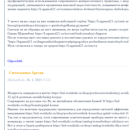
профилактическим использованием современного компрессионного трикотажа, с мед
поддержкой, уменьшаются проявления венозной недостаточности, повышаются комфор
жизни пациента https://Legamed21.ru/vosstanovitelnoe-lechenie/fizioterapiya-cheboksary
У моего мужа сзади на шее появился небольшой горбик "https://Legamed21.ru/centr-am
hirurgii/genitalnaya-hirurgiya-v-ginekologii&amp;gt;прием"
Сначала он не обращал на него внимания, но когда горбик начал расти, решил сходить
Олими Ширинбеку https://Legamed21.ru/novosti/funkcionalnyj-diagnost
После осмотра врач поставил диагноз и посоветовал удалить ее хирургическим метод
"https://legamed21.ru/diagnostika/ehogisterosalpingografiya-prohodimost-matochnyh-tru
Муж согласился и теперь он здоров https://Legamed21.ru/otzyvy
Odpovědět
Светильники Арктик
(
RichardCob
,
16. 1. 2023
4:52
)
Мощность измеряется в ваттах https://led-svetilniki.ru/shop/products/svetodiodnyj-svetilni
32-ip54-premium-metallicheskij-korpus
Сокращенно на русском это Вт, на английском обозначения буквой W https://led-
svetilniki.ru/shop/brands/galad-kontur
Именно эта величина традиционно применялась для определения световой эффективн
накаливания https://led-svetilniki.ru/shop/products/svetilnik-konsolnyj-galad-volna-led-1
Так оно и продолжается, хотя современные осветительные приборы имеют во много р
номиналы, а светят также https://led-svetilniki.ru/shop/catalog/svetodiodnye-ulichnye-svet
Вот в этом и будем разбираться https://led-svetilniki.ru/shop/catalog/svetilniki-dlya-reec
potolkov/varton-varton