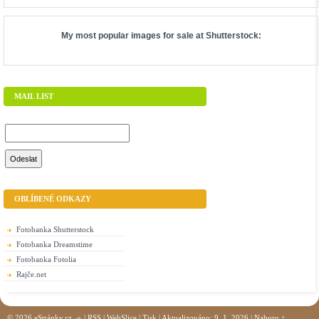
My most popular images for sale at
Shutterstock
:
MAIL LIST
OBLÍBENÉ ODKAZY
Fotobanka Shutterstock
Fotobanka Dreamstime
Fotobanka Fotolia
Rajče.net
© 2026 eStránky.cz
|
RSS
|
WebSlice
|
Tisk
|
Aktualizováno: 9. 1. 2026
|
Nahoru ↑