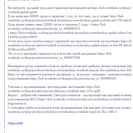
Посмотрите, на какой срок дает гарантию производитель https://led-svetilniki.ru/shop/ca
svetilniki/galad-galad
Если написано 40000 часов и гарантия 1 год, то это смех, да и только https://led-
svetilniki.ru/shop/products/svetilnik-konsolnyj-svetodiodnyj-galad-pobeda-led-150-shb1k
Срок жизни наших ламп 20000 часов и гарантия 2 года, т https://led-
svetilniki.ru/shop/products/techsveta_ut_000008103
е https://led-svetilniki.ru/shop/products/svetilnik-konsolnyj-svetodiodnyj-galad-urban-l-l
144i4kvnw0yw360f1
почти весь срок службы покрыт гарантией при круглосуточной эксплуатации https://le
svetilniki.ru/shop/products/svetilnik-konsolnyj-svetodiodnyj-galad-urban-m-led-98-shb1u
43i4kvnw0yw360f1
Это и есть критерий уверенности в качестве своей продукции https://led-
svetilniki.ru/shop/products/techsveta_ut_000007958
Имеющаяся ручка переключателя на приборе позволяет выбрать режим измерения https:
svetilniki.ru/shop/products/ulichnyj-svetodiodnyj-svetilnik-mayak-sbu-nakladnoj-bez-diff
Наш случай называется режимом прозвонки, и, зачастую, совмещен с режимом измере
сопротивления https://led-svetilniki.ru/shop/products/techsveta_ut_000008103
Уличные и промышленные светодиодные светильники https://led-
svetilniki.ru/shop/products/promyshlennyj-svetilnik-titan-33vt-ip65
Корпус - ребристый алюминий, Светорассеиватель - прозрачный или матовый поликар
(для изменения КСС) https://led-svetilniki.ru/shop/products/svetodiodnyj-svetilnik-ledel-l
diagramma-d
С помощью скобы используются как промышленные для высоких потолков или подвесные
svetilniki.ru/shop/products/ulichnyj-svetodiodnyj-svetilnik-topol-m-dku-100-vt
Odpovědět