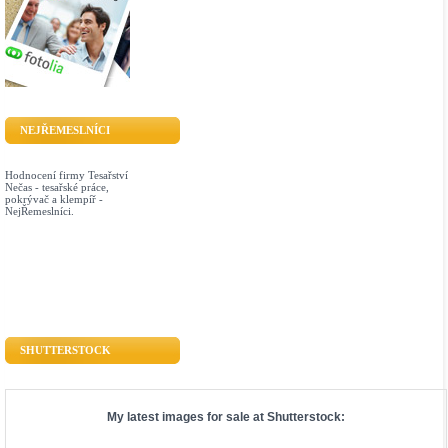
NEJŘEMESLNÍCI
Hodnocení firmy Tesařství
Nečas - tesařské práce,
pokrývač a klempíř -
NejŘemeslníci.
SHUTTERSTOCK
My latest images for sale at
Shutterstock
: