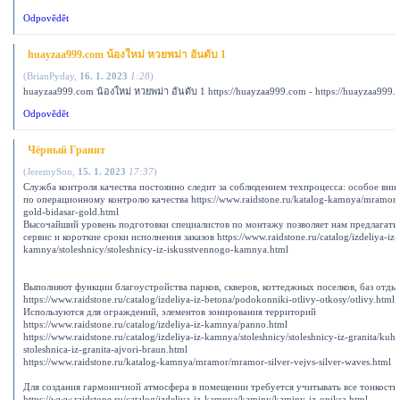
Odpovědět
huayzaa999.com น้องใหม่ หวยพม่า อันดับ 1
(
BrianPyday
,
16. 1. 2023
1:28
)
huayzaa999.com น้องใหม่ หวยพม่า อันดับ 1 https://huayzaa999.com - https://huayzaa999
Odpovědět
Чёрный Гранит
(
JeremySon
,
15. 1. 2023
17:37
)
Служба контроля качества постоянно следит за соблюдением техпроцесса: особое вни
по операционному контролю качества https://www.raidstone.ru/katalog-kamnya/mramor/
gold-bidasar-gold.html
Высочайший уровень подготовки специалистов по монтажу позволяет нам предлагать
сервис и короткие сроки исполнения заказов https://www.raidstone.ru/catalog/izdeliya-iz-
kamnya/stoleshnicy/stoleshnicy-iz-iskusstvennogo-kamnya.html
Выполняют функции благоустройства парков, скверов, коттеджных поселков, баз отды
https://www.raidstone.ru/catalog/izdeliya-iz-betona/podokonniki-otlivy-otkosy/otlivy.html
Используются для ограждений, элементов зонирования территорий
https://www.raidstone.ru/catalog/izdeliya-iz-kamnya/panno.html
https://www.raidstone.ru/catalog/izdeliya-iz-kamnya/stoleshnicy/stoleshnicy-iz-granita/ku
stoleshnica-iz-granita-ajvori-braun.html
https://www.raidstone.ru/katalog-kamnya/mramor/mramor-silver-vejvs-silver-waves.html
Для создания гармоничной атмосфера в помещении требуется учитывать все тонкости
https://www.raidstone.ru/catalog/izdeliya-iz-kamnya/kaminy/kaminy-iz-oniksa.html