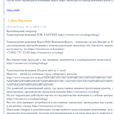
После этого проводится испытание ворот https://mosvrata.ru/catalog/aksessuary/posty-up
Odpovědět
Сайты Перевозок
(
RichardTyday
,
16. 1. 2023
3:14
)
Контейнерный оператор
Транспортная компания ПЭК: EASYWAY https://vtorservice.ru/uslugi/usluga/
Транспортная компания &quot;Рейл Континент&quot; - перевозки грузов Москва по Ро
грузоперевозки автомобильным и железнодорожным транспорстом, быстрота, надежн
доступность, тел https://vtorservice.ru/kontakty/
+7(495) 737-33-00 https://vtorservice.ru/uslugi/
Все перевозчики проходят у нас проверку документов и подтверждение транспорта
https://vtorservice.ru/uslugi/usluga/
Транспортная компания (Подача авто за 2 часа)
Иркутск – пятый по размерам город сибирского региона
https://www.vtorservice.ru/post/%D0%B2%D1%82%D0%BE%D1%80%D0%B0%D1%8F-
%D0%B6%D0%B8%D0%B7%D0%BD%D1%8C-%D1%81%D1%82%D0%B0%D1%80%D
%D0%BA%D0%BD%D0%B8%D0%B3
Это развитый промышленный центр, где представлена машиностроительная отрасль, эн
авиастроение, производство продуктов питания https://vtorservice.ru/uslugi/
На его территории действуют научно-исследовательские компании и учебные центры
https://vtorservice.ru/uslugi/usluga/
Все это обуславливает потребность в постоянных перевозках, проводимых как в рамках
в масштабах страны https://vtorservice.ru/ceny/
Пересылка товаров и документации осуществляется транспортными компаниями, на ры
множество предложений, поэтому предприниматели и частные лица могут выбрать о