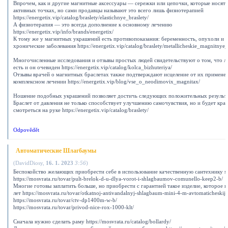
Впрочем, как и другие магнитные аксессуары — сережки или цепочки, которые носят 
активных точках, но сами продавцы называют это всего лишь физиотерапией
https://energetix.vip/catalog/braslety/elastichnye_braslety/
А физиотерапия — это всегда дополнение к основному лечению
https://energetix.vip/info/brands/energetix/
К тому же у магнитных украшений есть противопоказания: беременность, опухоли и 
хронические заболевания https://energetix.vip/catalog/braslety/metallicheskie_magnitnye_
Многочисленные исследования и отзывы простых людей свидетельствуют о том, что 
есть и он очевиден https://energetix.vip/catalog/kolca_bizhuteriya/
Отзывы врачей о магнитных браслетах также подтверждают исцеление от их применен
комплексном лечении https://energetix.vip/blog/vse_o_neodimovix_magnitax/
Ношение подобных украшений позволяет достичь следующих положительных результ
Браслет от давления не только способствует улучшению самочувствия, но и будет кра
смотреться на руке https://energetix.vip/catalog/braslety/
Odpovědět
Автоматические Шлагбаумы
(
DavidDiosy
,
16. 1. 2023
3:56
)
Беспокойство желающих приобрести себе в использование качественную сантехнику 
https://mosvrata.ru/tovar/pult-brelok-d-u-dlya-vorot-i-shlagbaumov-comunello-keep2-b/
Многие готовы заплатить больше, но приобрести с гарантией такое изделие, которое
лет https://mosvrata.ru/tovar/otkatnoj-antivandalnyj-shlagbaum-mini-4-m-avtomaticheskij/
https://mosvrata.ru/tovar/ctv-dp1400m-w-b/
https://mosvrata.ru/tovar/privod-nice-rox-1000-klt/
Сначала нужно сделать раму https://mosvrata.ru/catalog/bollardy/