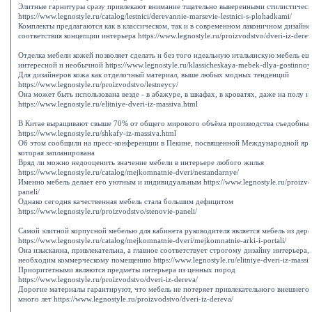
Элитные гарнитуры сразу привлекают внимание тщательно выверенными стилистичес
https://www.legnostyle.ru/catalog/lestnici/derevannie-marsevie-lestnici-s-plohadkami/
Комплекты предлагаются как в классическом, так и в современном лаконичном дизайне
соответствия концепции интерьера https://www.legnostyle.ru/proizvodstvo/dveri-iz-derev
Отделка мебели кожей позволяет сделать и без того идеальную итальянскую мебель ещ
интересной и необычной https://www.legnostyle.ru/klassicheskaya-mebek-dlya-gostinnoy
Для дизайнеров кожа как отделочный материал, выше любых модных тенденций
https://www.legnostyle.ru/proizvodstvo/lestneycy/
Она может быть использована везде - в абажуре, в шкафах, в кроватях, даже на полу и
https://www.legnostyle.ru/elitniye-dveri-iz-massiva.html
В Китае выращивают свыше 70% от общего мирового объёма производства съедобных
https://www.legnostyle.ru/shkafy-iz-massiva.html
Об этом сообщили на пресс-конференции в Пекине, посвященной Международной ярм
которая запланирована
Вряд ли можно недооценить значение мебели в интерьере любого жилья
https://www.legnostyle.ru/catalog/mejkomnatnie-dveri/nestandarnye/
Именно мебель делает его уютным и индивидуальным https://www.legnostyle.ru/proizvod
paneli/
Однако сегодня качественная мебель стала большим дефицитом
https://www.legnostyle.ru/proizvodstvo/stenovie-paneli/
Самой элитной корпусной мебелью для кабинета руководителя является мебель из дере
https://www.legnostyle.ru/catalog/mejkomnatnie-dveri/mejkomnatnie-arki-i-portali/
Она изысканна, привлекательна, а главное соответствует строгому дизайну интерьера,
необходим коммерческому помещению https://www.legnostyle.ru/elitniye-dveri-iz-massiv
Приоритетными являются предметы интерьера из ценных пород
https://www.legnostyle.ru/proizvodstvo/dveri-iz-dereva/
Дорогие материалы гарантируют, что мебель не потеряет привлекательного внешнего 
много лет https://www.legnostyle.ru/proizvodstvo/dveri-iz-dereva/