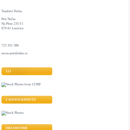
Tesařství Nečas
Petr Nečas
Na Plese 231/11
679 61 Letovice
723 351 386
necas-petr@atlas.cz
123
CANSTOCKPHOTO
DREAMSTIME