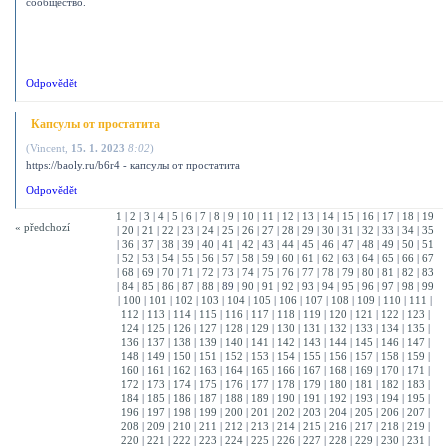
сообщество.
Odpovědět
Капсулы от простатита
(
Vincent
,
15. 1. 2023
8:02
)
https://baoly.ru/b6r4 - капсулы от простатита
Odpovědět
1
|
2
|
3
|
4
|
5
|
6
|
7
|
8
|
9
|
10
|
11
|
12
|
13
|
14
|
15
|
16
|
17
|
18
|
19
« předchozí
|
20
|
21
|
22
|
23
|
24
|
25
|
26
|
27
|
28
|
29
|
30
|
31
|
32
|
33
|
34
|
35
|
36
|
37
|
38
|
39
|
40
|
41
|
42
|
43
|
44
|
45
|
46
|
47
|
48
|
49
|
50
|
51
|
52
|
53
|
54
|
55
|
56
|
57
|
58
|
59
|
60
|
61
|
62
|
63
|
64
|
65
|
66
|
67
|
68
|
69
|
70
|
71
|
72
|
73
|
74
|
75
|
76
|
77
|
78
|
79
|
80
|
81
|
82
|
83
|
84
|
85
|
86
|
87
|
88
|
89
|
90
|
91
|
92
|
93
|
94
|
95
|
96
|
97
|
98
|
99
|
100
|
101
|
102
|
103
|
104
|
105
|
106
|
107
|
108
|
109
|
110
|
111
|
112
|
113
|
114
|
115
|
116
|
117
|
118
|
119
|
120
|
121
|
122
|
123
|
124
|
125
|
126
|
127
|
128
|
129
|
130
|
131
|
132
|
133
|
134
|
135
|
136
|
137
|
138
|
139
|
140
|
141
|
142
|
143
|
144
|
145
|
146
|
147
|
148
|
149
|
150
|
151
|
152
|
153
|
154
|
155
|
156
|
157
|
158
|
159
|
160
|
161
|
162
|
163
|
164
|
165
|
166
|
167
|
168
|
169
|
170
|
171
|
172
|
173
|
174
|
175
|
176
|
177
|
178
|
179
|
180
|
181
|
182
|
183
|
184
|
185
|
186
|
187
|
188
|
189
|
190
|
191
|
192
|
193
|
194
|
195
|
196
|
197
|
198
|
199
|
200
|
201
|
202
|
203
|
204
|
205
|
206
|
207
|
208
|
209
|
210
|
211
|
212
|
213
|
214
|
215
|
216
|
217
|
218
|
219
|
220
|
221
|
222
|
223
|
224
|
225
|
226
|
227
|
228
|
229
|
230
|
231
|