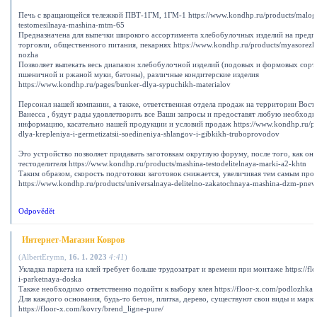
Печь с вращающейся тележкой ПВТ-1ГМ, 1ГМ-1 https://www.kondhp.ru/products/maloga
testomesilnaya-mashina-mtm-65
Предназначена для выпечки широкого ассортимента хлебобулочных изделий на предп
торговли, общественного питания, пекарнях https://www.kondhp.ru/products/myasorez
nozha
Позволяет выпекать весь диапазон хлебобулочной изделий (подовых и формовых сорто
пшеничной и ржаной муки, батоны), различные кондитерские изделия
https://www.kondhp.ru/pages/bunker-dlya-sypuchikh-materialov
Персонал нашей компании, а также, ответственная отдела продаж на территории Вос
Ванесса , будут рады удовлетворить все Ваши запросы и предоставят любую необход
информацию, касательно нашей продукции и условий продаж https://www.kondhp.ru/p
dlya-krepleniya-i-germetizatsii-soedineniya-shlangov-i-gibkikh-truboprovodov
Это устройство позволяет придавать заготовкам округлую форуму, после того, как он
тестоделителя https://www.kondhp.ru/products/mashina-testodelitelnaya-marki-a2-khtn
Таким образом, скорость подготовки заготовок снижается, увеличивая тем самым про
https://www.kondhp.ru/products/universalnaya-delitelno-zakatochnaya-mashina-dzm-pne
Odpovědět
Интернет-Магазин Ковров
(
AlbertErymn
,
16. 1. 2023
4:41
)
Укладка паркета на клей требует больше трудозатрат и времени при монтаже https://flo
i-parketnaya-doska
Также необходимо ответственно подойти к выбору клея https://floor-x.com/podlozhka
Для каждого основания, будь-то бетон, плитка, дерево, существуют свои виды и марки
https://floor-x.com/kovry/brend_ligne-pure/