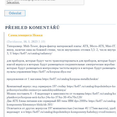
PŘEHLED KOMENTÁŘŮ
Самоклеющиеся Ножки
(
Davidanose
,
16. 1. 2023
5:10
)
Типоразмер: Midi-Tower, форм-фактор материнской платы: ATX, Micro-ATX, Mini-ITX
внизу, наличие окна на боковой стенке, число внутренних отсеков 3,5: 2, число внутре
3, U https://ke07.ru/catalog/radiatory/
для приборов, которые будут часто транспортироваться для приборов, которые будут 
влагой корпуса в которых будут размещаться соединительные электрические коробки к
которых будут размещаться контроллеры частоты корпуса в которых будут размещатьс
пульты управления https://ke07.ru/korpusa-dlya-rea/
предложения от 1 магазина https://ke07.ru/catalog/korpusa-metallicheskie/
Компактный корпус под серверную 19? стойку https://ke07.ru/catalog/dopolnitelnye-ko
pribornye/nozhki-rezinovye-samokleyushhiesya/
Можно поставить 6 – 8 видеокарт в зависимости от толщины https://ke07.ru/catalog/kor
plastikovye/korpusa-serii-kz/kz-24u-kz-37/kz-30-45x70x120/
Два АТХ блока питания или серверный БП типа IBM dps-2000w https://ke07.ru/catalog/d
komponenty/klemmnye-bloki/sh-301/
Отличается от других корпусов 19? компактностью (честные 4U 175мм высота), удоб
видеокарт: в п https://ke07.ru/catalog/dopolnitelnye-komponenty/kabelnyj-vvod/rezinovy