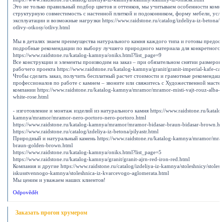
Это не только правильный подбор цветов и оттенков, мы учитываем особенности комн
структурную совместимость с настенной плиткой и подоконником, форму мебели, усл
эксплуатации и возможные нагрузки https://www.raidstone.ru/catalog/izdeliya-iz-betona
otlivy-otkosy/otlivy.html
Мы в деталях знаем преимущества натурального камня каждого типа и готовы предост
подробные рекомендации по выбору лучшего природного материала для конкретного 
https://www.raidstone.ru/katalog-kamnya/oniks.html?list_page=9
Все конструкции и элементы производим на заказ – при обязательном снятии размеров
рабочего проекта https://www.raidstone.ru/katalog-kamnya/granit/granit-imperial-kafe-ca
Чтобы сделать заказ, получить бесплатный расчет стоимости и грамотные рекомендац
профессионалов по работе с камнем – звоните или свяжитесь с Художественной мастер
компании https://www.raidstone.ru/katalog-kamnya/mramor/mramor-misti-vajt-rouz-alba-
white-rose.html
- изготовление и монтаж изделий из натурального камня https://www.raidstone.ru/katalo
kamnya/mramor/mramor-nero-portoro-nero-portoro.html
https://www.raidstone.ru/katalog-kamnya/mramor/mramor-bidasar-braun-bidasar-brown.h
https://www.raidstone.ru/catalog/izdeliya-iz-betona/pilyastr.html
Природный и натуральный камень https://www.raidstone.ru/katalog-kamnya/mramor/mr
braun-golden-brown.html
https://www.raidstone.ru/katalog-kamnya/oniks.html?list_page=5
https://www.raidstone.ru/katalog-kamnya/granit/granit-ajrn-red-iron-red.html
Компания и другие https://www.raidstone.ru/catalog/izdeliya-iz-kamnya/stoleshnicy/stoles
iskusstvennogo-kamnya/stoleshnica-iz-kvarcevogo-aglomerata.html
Мы ценим и уважаем наших клиентов!
Odpovědět
Заказать прогон хрумером