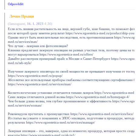
Odpovědět
Лечим Прыщи
(
Jamesguent
,
16. 1. 2023
4:36
)
Если есть лишняя растительность на лице, верхней губе, зоне бикини, то поможет фот
после которой сразу заметен результат https://www.egoestetica-med.ru/product/ship-your
Однако могут быть нежелательные последствия, есть противопоказания https://www.egoe
med.ru/services/man/
Что лучше - лазерная или фотоэпиляция?
Клиники предлагают лазерную эпиляцию на разных участках тела, поэтому цены на т
могут варьироваться https://www.egoestetica-med.ru/offers/
Давайте рассмотрим примерный прайс в Москве и Санкт-Петербурге https://www.egoest
med.ru/tab-style/
Излучение лазерного эпилятора по своей мощности не превышает излучения от тостер
https://www.egoestetica-med.ru/popup/
Абсолютно все используемые приборы снабжены соответствующими сертификатами б
https://www.egoestetica-med.ru/services/man/
Косметологические установки отличаются типами лазеров https://www.egoestetica-med.
Сами лазеры отличаются длиной волны https://www.egoestetica-med.ru/homepage-4/
Чем больше длина волны, тем глубже проникновение и эффективность https://www.egoes
med.ru/services/woman/
Рекомендуем прочитать о преимуществах https://www.egoestetica-med.ru/services/face/
Из статьи вы узнаете о показаниях к ЭЛОС-эпиляции, подготовке к процедуре, методик
результатах https://www.egoestetica-med.ru/services/massage/
Лазерная эпиляция – это, наверное, одна из немногих процедур, которая просто созда
красоты https://www.egoestetica-med.ru/akcia1/